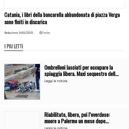
Catania, i libri della bancarella abbandonata di piazza Verga
sono finiti in discarica
Redazione
14/02/2025
1 min
I PIÙ LETTI
Ombrelloni lasciati per occupare la
spiaggia libera. Maxi sequestro della
Guardia Costiera
Leggi la notizia
Riabilitato, libero, poi l’overdose:
muore a Palermo un mese dopo
l’uscita dalla comunità
Leggi la notizia