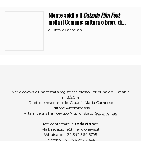
Niente soldi e il
Catania Film Fest
molla il Comune: cultura o broru di
ciciri?
di
Ottavio Cappellani
MeridioNews è una testata registrata presso il tribunale di Catania
n.18/2014
Direttore responsabile: Claudia Maria Campese
Editore: Artemide srls
Artemide srls ha ricevuto Aiuti di Stato
Scopri di più
Per contattare la
redazione
:
Mail:
redazione@meridionews.it
Whatsapp:
+39 342 364 6795
Telefono:
+39 376 282 2944