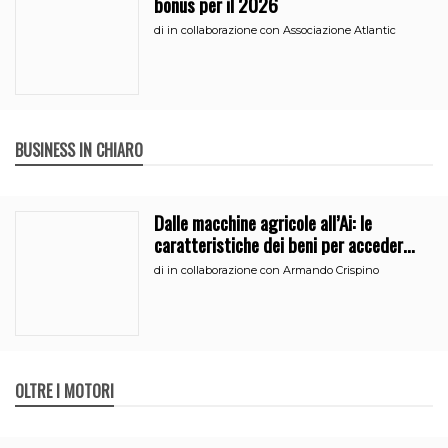
bonus per il 2026
di
in collaborazione con Associazione Atlantic
BUSINESS IN CHIARO
Dalle macchine agricole all’Ai: le
caratteristiche dei beni per accedere
all’iperammortamento
di
in collaborazione con Armando Crispino
OLTRE I MOTORI