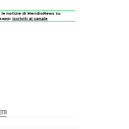
i le notizie di MeridioNews su
sapp:
iscriviti al canale
ETTI