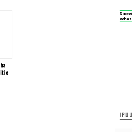
Ricev
What
 ha
iti e
I PIÙ L