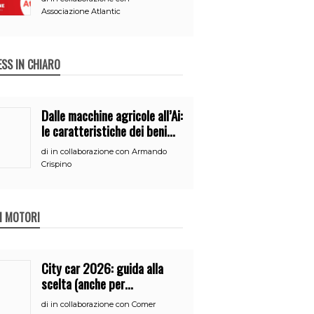
Associazione Atlantic
ESS IN CHIARO
Dalle macchine agricole all’Ai:
le caratteristiche dei beni
per accedere
di
in collaborazione con Armando
all’iperammortamento
Crispino
 I MOTORI
City car 2026: guida alla
scelta (anche per
neopatentati)
di
in collaborazione con Comer