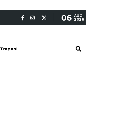
06
AUG
2026
Trapani