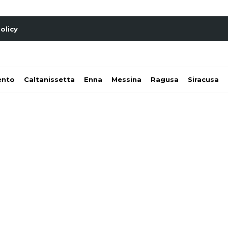
olicy
ento
Caltanissetta
Enna
Messina
Ragusa
Siracusa