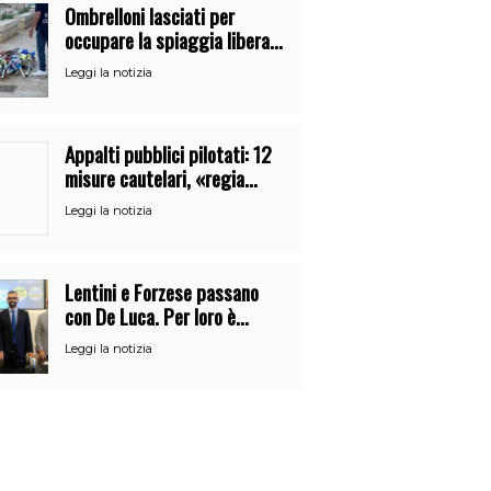
Ombrelloni lasciati per
occupare la spiaggia libera.
Maxi sequestro della Guardia
Leggi la notizia
Costiera
Appalti pubblici pilotati: 12
misure cautelari, «regia
occulta» di un uomo vicino al
Leggi la notizia
clan
Lentini e Forzese passano
con De Luca. Per loro è
l’ennesimo cambio di partito
Leggi la notizia