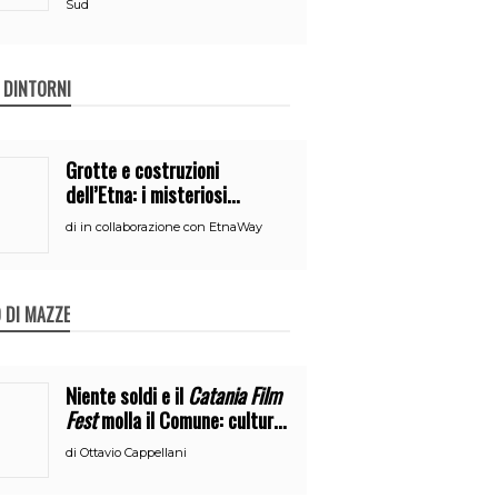
Sud
E DINTORNI
Grotte e costruzioni
dell’Etna: i misteriosi
nascondigli del vulcano
di
in collaborazione con EtnaWay
 DI MAZZE
Niente soldi e il
Catania Film
Fest
molla il Comune: cultura
o broru di ciciri?
di
Ottavio Cappellani