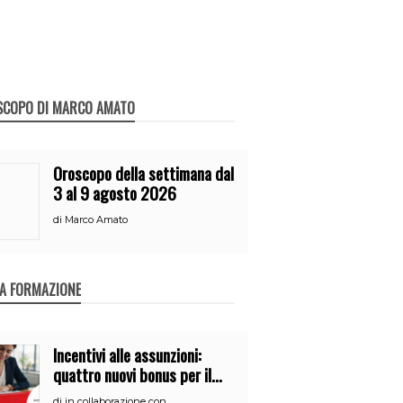
SCOPO DI MARCO AMATO
Oroscopo della settimana dal
3 al 9 agosto 2026
di
Marco Amato
A FORMAZIONE
Incentivi alle assunzioni:
quattro nuovi bonus per il
2026
di
in collaborazione con