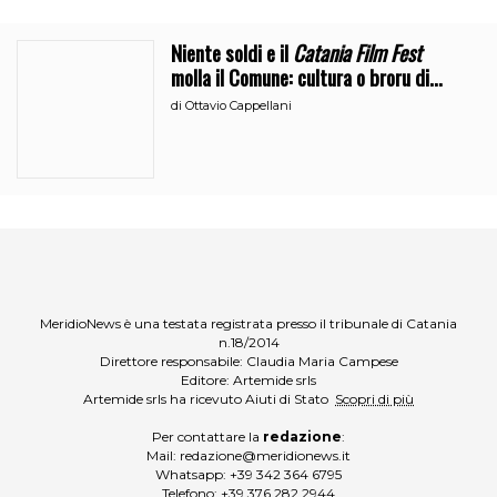
Niente soldi e il
Catania Film Fest
molla il Comune: cultura o broru di
ciciri?
di
Ottavio Cappellani
MeridioNews è una testata registrata presso il tribunale di Catania
n.18/2014
Direttore responsabile: Claudia Maria Campese
Editore: Artemide srls
Artemide srls ha ricevuto Aiuti di Stato
Scopri di più
Per contattare la
redazione
:
Mail:
redazione@meridionews.it
Whatsapp:
+39 342 364 6795
Telefono:
+39 376 282 2944