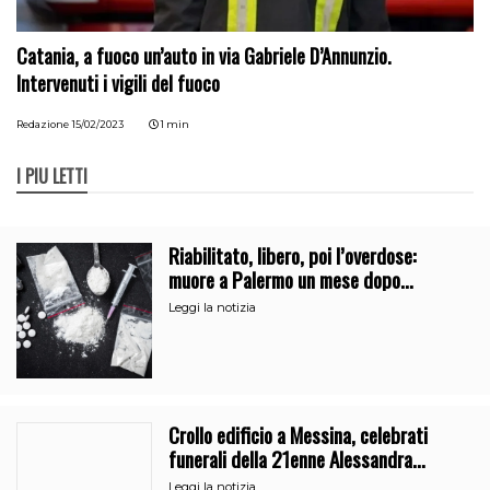
Catania, a fuoco un’auto in via Gabriele D’Annunzio.
Intervenuti i vigili del fuoco
Redazione
15/02/2023
1 min
I PIÙ LETTI
Riabilitato, libero, poi l’overdose:
muore a Palermo un mese dopo
l’uscita dalla comunità
Leggi la notizia
Crollo edificio a Messina, celebrati
funerali della 21enne Alessandra
Frazzica
Leggi la notizia