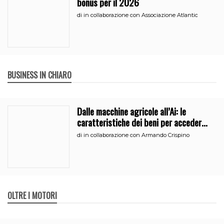
bonus per il 2026
di
in collaborazione con Associazione Atlantic
BUSINESS IN CHIARO
Dalle macchine agricole all’Ai: le
caratteristiche dei beni per accedere
all’iperammortamento
di
in collaborazione con Armando Crispino
OLTRE I MOTORI