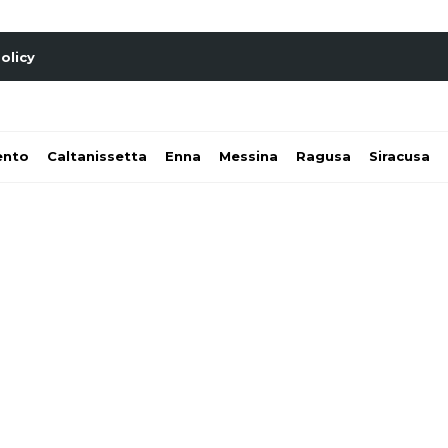
olicy
ento
Caltanissetta
Enna
Messina
Ragusa
Siracusa