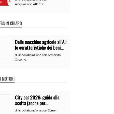
Associazione Atlantic
ESS IN CHIARO
Dalle macchine agricole all’Ai:
le caratteristiche dei beni
per accedere
di
in collaborazione con Armando
all’iperammortamento
Crispino
 I MOTORI
City car 2026: guida alla
scelta (anche per
neopatentati)
di
in collaborazione con Comer