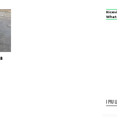
Ricev
What
na
I PIÙ L