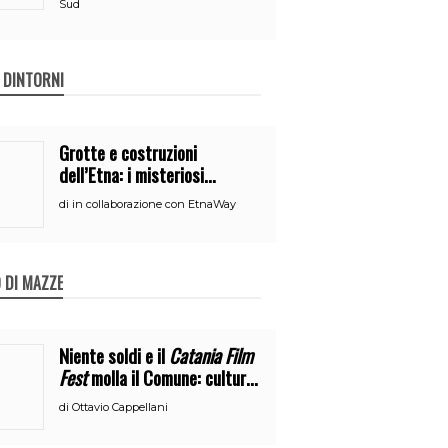
Sud
E DINTORNI
Grotte e costruzioni
dell’Etna: i misteriosi
nascondigli del vulcano
di
in collaborazione con EtnaWay
 DI MAZZE
Niente soldi e il
Catania Film
Fest
molla il Comune: cultura
o broru di ciciri?
di
Ottavio Cappellani