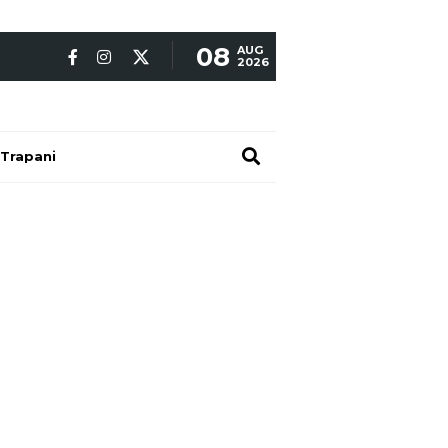
08
AUG
2026
Trapani