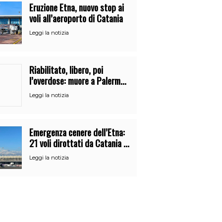
Eruzione Etna, nuovo stop ai
voli all’aeroporto di Catania
Leggi la notizia
Riabilitato, libero, poi
l’overdose: muore a Palermo
un mese dopo l’uscita dalla
Leggi la notizia
comunità
Emergenza cenere dell’Etna:
21 voli dirottati da Catania a
Palermo
Leggi la notizia