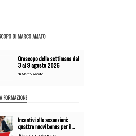
SCOPO DI MARCO AMATO
Oroscopo della settimana dal
3 al 9 agosto 2026
di
Marco Amato
A FORMAZIONE
Incentivi alle assunzioni:
quattro nuovi bonus per il
2026
di
in collaborazione con