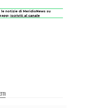
i le notizie di MeridioNews su
sapp:
iscriviti al canale
ETTI