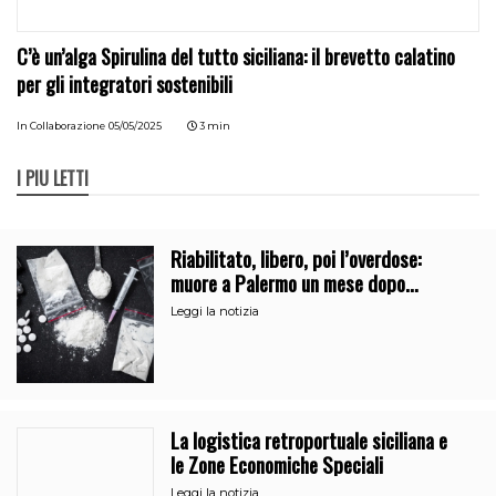
C’è un’alga Spirulina del tutto siciliana: il brevetto calatino
per gli integratori sostenibili
In Collaborazione
05/05/2025
3 min
I PIÙ LETTI
Riabilitato, libero, poi l’overdose:
muore a Palermo un mese dopo
l’uscita dalla comunità
Leggi la notizia
La logistica retroportuale siciliana e
le Zone Economiche Speciali
Leggi la notizia