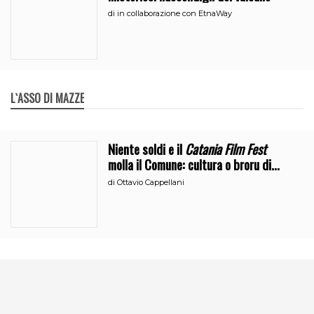
di
in collaborazione con EtnaWay
L`ASSO DI MAZZE
Niente soldi e il
Catania Film Fest
molla il Comune: cultura o broru di
ciciri?
di
Ottavio Cappellani