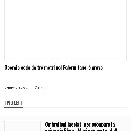
Operaio cade da tre metri nel Palermitano, è grave
Digitrend,
3 ore fa
1 min
I PIÙ LETTI
Ombrelloni lasciati per occupare la
spiaggia libera. Maxi sequestro della