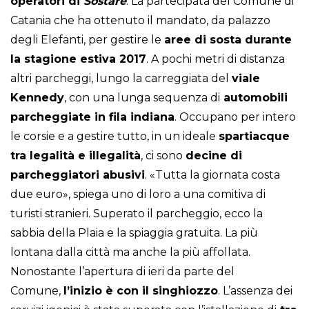
operatori di
Sostare
. La partecipata del Comune di
Catania che ha ottenuto il mandato, da palazzo
degli Elefanti, per gestire le
aree di sosta durante
la stagione estiva 2017
. A pochi metri di distanza
altri parcheggi, lungo la carreggiata del
viale
Kennedy
, con una lunga sequenza di
automobili
parcheggiate in fila indiana
. Occupano per intero
le corsie e a gestire tutto, in un ideale
spartiacque
tra legalità e illegalità
, ci sono
decine di
parcheggiatori abusivi
. «Tutta la giornata costa
due euro», spiega uno di loro a una comitiva di
turisti stranieri. Superato il parcheggio, ecco la
sabbia della Plaia e la spiaggia gratuita. La più
lontana dalla città ma anche la più affollata.
Nonostante l’apertura di ieri da parte del
Comune,
l’inizio è con il singhiozzo
. L’assenza dei