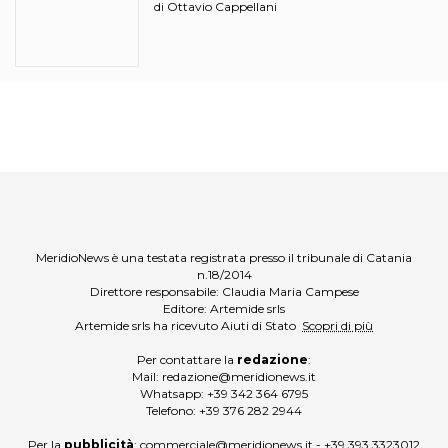
Ottavio Cappellani
di
MeridioNews è una testata registrata presso il tribunale di Catania
n.18/2014
Direttore responsabile: Claudia Maria Campese
Editore: Artemide srls
Artemide srls ha ricevuto Aiuti di Stato
Scopri di più
Per contattare la
redazione
:
Mail:
redazione@meridionews.it
Whatsapp:
+39 342 364 6795
Telefono:
+39 376 282 2944
Per la
pubblicità
:
commerciale@meridionews.it
-
+39 393 3323012