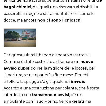
servizi igenici è stata superata con l’istallazione di
tre
bagni chimici
, dei quali uno riservato ai disabili. La
passerella in legno è stata montata, così come le
docce, ma ancora
non ci sono i chioschi
.
Per questi ultimi il bando è andato deserto e il
Comune è stato costretto a diramare un
nuovo
avviso pubblico
. Nella migliore delle ipotesi, per
l’apertura, se ne riparlerà a fine mese. Per chi
affollerà la spiagge c’è già qualche
rimedio
.
Accanto a una costruzione pericolante, che è stata
interdetta con
transenne e avvisi
, c’è un
ambulante con il suo Fiorino. Vende
gelati
ma