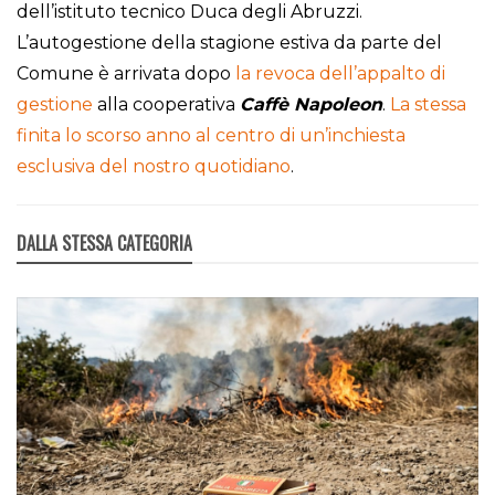
dell’istituto tecnico Duca degli Abruzzi.
L’autogestione della stagione estiva da parte del
Comune è arrivata dopo
la revoca dell’appalto di
gestione
alla cooperativa
Caffè Napoleon
.
La stessa
finita lo scorso anno al centro di un’inchiesta
esclusiva del nostro quotidiano
.
DALLA STESSA CATEGORIA