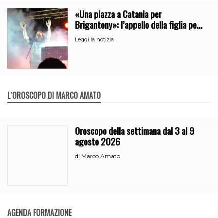
«Una piazza a Catania per
Brigantony»: l’appello della figlia per
la memoria del cantante popolare
Leggi la notizia
L`OROSCOPO DI MARCO AMATO
Oroscopo della settimana dal 3 al 9
agosto 2026
Marco Amato
di
AGENDA FORMAZIONE