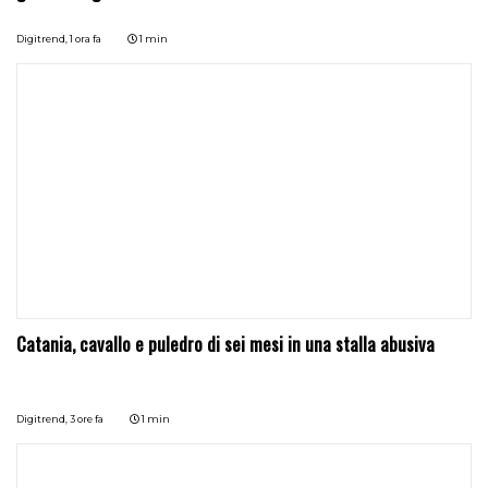
Digitrend,
1 ora fa
1 min
Catania, cavallo e puledro di sei mesi in una stalla abusiva
Digitrend,
3 ore fa
1 min