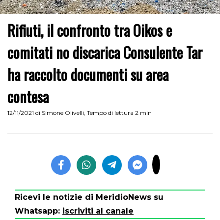
Rifiuti, il confronto tra Oikos e
comitati no discarica Consulente Tar
ha raccolto documenti su area
contesa
12/11/2021
di
Simone Olivelli
,
Tempo di lettura 2 min
Ricevi le notizie di MeridioNews su
Whatsapp:
iscriviti al canale