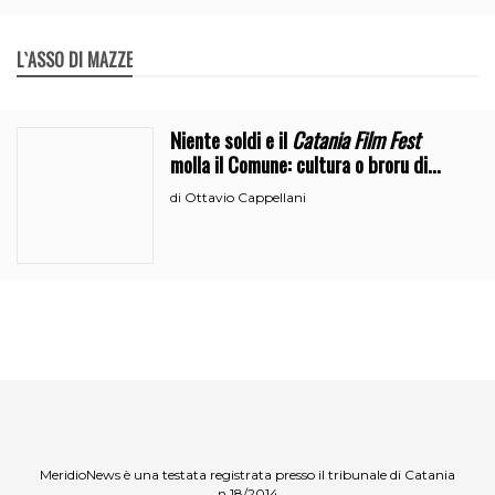
L`ASSO DI MAZZE
Niente soldi e il
Catania Film Fest
molla il Comune: cultura o broru di
ciciri?
Ottavio Cappellani
di
MeridioNews è una testata registrata presso il tribunale di Catania
n.18/2014