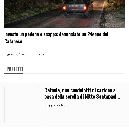
Investe un pedone e scappa: denunciato un 24enne del
Catanese
Digitrend,
4 ore fa
1 min
I PIÙ LETTI
Catania, due candelotti di cartone a
casa della sorella di Nitto Santapaola.
Le indagini
Leggi la notizia