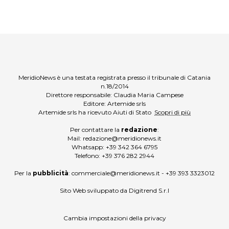
MeridioNews è una testata registrata presso il tribunale di Catania
n.18/2014
Direttore responsabile: Claudia Maria Campese
Editore: Artemide srls
Artemide srls ha ricevuto Aiuti di Stato
Scopri di più
Per contattare la
redazione
:
Mail:
redazione@meridionews.it
Whatsapp:
+39 342 364 6795
Telefono:
+39 376 282 2944
Per la
pubblicità
:
commerciale@meridionews.it
-
+39 393 3323012
Sito Web sviluppato da
Digitrend S.r.l
Cambia impostazioni della privacy