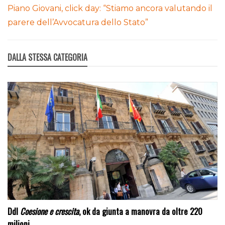
Piano Giovani, click day: “Stiamo ancora valutando il
parere dell’Avvocatura dello Stato”
DALLA STESSA CATEGORIA
Ddl
Coesione e crescita
, ok da giunta a manovra da oltre 220
milioni