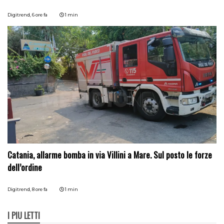
Digitrend,
6 ore fa
1 min
Catania, allarme bomba in via Villini a Mare. Sul posto le forze
dell’ordine
Digitrend,
8 ore fa
1 min
I PIÙ LETTI