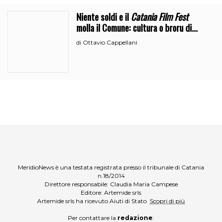
Niente soldi e il
Catania Film Fest
molla il Comune: cultura o broru di
ciciri?
Ottavio Cappellani
di
MeridioNews è una testata registrata presso il tribunale di Catania
n.18/2014
Direttore responsabile: Claudia Maria Campese
Editore: Artemide srls
Artemide srls ha ricevuto Aiuti di Stato
Scopri di più
Per contattare la
redazione
: