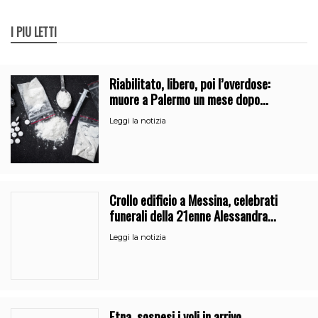
I PIÙ LETTI
Riabilitato, libero, poi l’overdose:
muore a Palermo un mese dopo
l’uscita dalla comunità
Leggi la notizia
Crollo edificio a Messina, celebrati
funerali della 21enne Alessandra
Frazzica
Leggi la notizia
Etna, sospesi i voli in arrivo