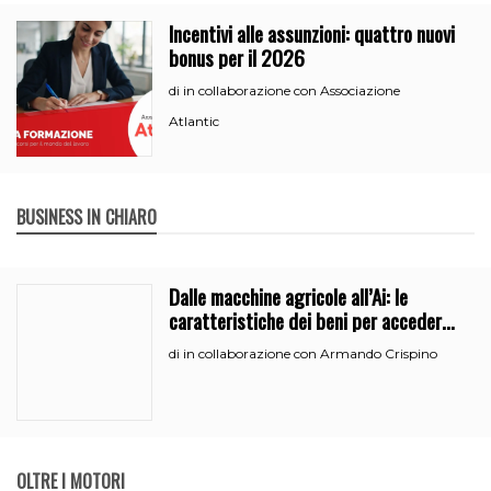
Incentivi alle assunzioni: quattro nuovi
bonus per il 2026
in collaborazione con Associazione
di
Atlantic
BUSINESS IN CHIARO
Dalle macchine agricole all’Ai: le
caratteristiche dei beni per accedere
all’iperammortamento
in collaborazione con Armando Crispino
di
OLTRE I MOTORI