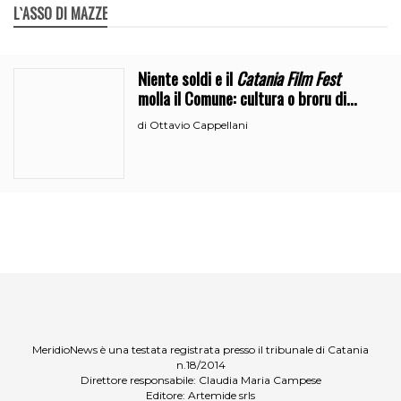
L`ASSO DI MAZZE
Niente soldi e il
Catania Film Fest
molla il Comune: cultura o broru di
ciciri?
Ottavio Cappellani
di
MeridioNews è una testata registrata presso il tribunale di Catania
n.18/2014
Direttore responsabile: Claudia Maria Campese
Editore: Artemide srls