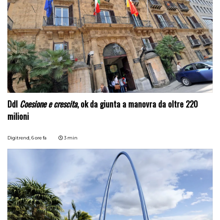
Ddl
Coesione e crescita
, ok da giunta a manovra da oltre 220
milioni
Digitrend,
6 ore fa
3 min