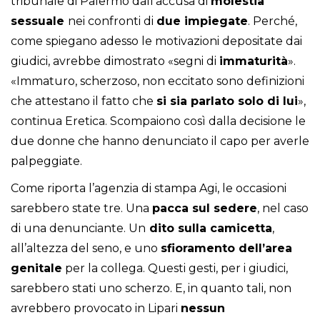
tribunale di Palermo dall’accusa di
molestia
sessuale
nei confronti di
due impiegate
. Perché,
come spiegano adesso le motivazioni depositate dai
giudici, avrebbe dimostrato «segni di
immaturità
».
«Immaturo, scherzoso, non eccitato sono definizioni
che attestano il fatto che
si sia parlato solo di lui
»,
continua Eretica. Scompaiono così dalla decisione le
due donne che hanno denunciato il capo per averle
palpeggiate.
Come riporta l’agenzia di stampa Agi, le occasioni
sarebbero state tre. Una
pacca sul sedere
, nel caso
di una denunciante. Un
dito sulla camicetta
,
all’altezza del seno, e uno
sfioramento dell’area
genitale
per la collega. Questi gesti, per i giudici,
sarebbero stati uno scherzo. E, in quanto tali, non
avrebbero provocato in Lipari
nessun