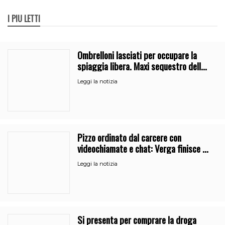
I PIÙ LETTI
Ombrelloni lasciati per occupare la
spiaggia libera. Maxi sequestro della
Guardia Costiera
Leggi la notizia
Pizzo ordinato dal carcere con
videochiamate e chat: Verga finisce al
41bis
Leggi la notizia
Si presenta per comprare la droga