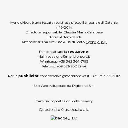
MeridioNews è una testata registrata presso il tribunale di Catania
n.18/2014
Direttore responsabile: Claudia Maria Campese
Editore: Artemide srls
Artemide srls ha ricevuto Aiuti di Stato
Scopri di più
Per contattare la
redazione
:
Mail:
redazione@meridionews.it
Whatsapp:
+39 342 364 6795
Telefono:
+39 376 282 2944
Per la
pubblicità
:
commerciale@meridionews.it
-
+39 393 3323012
Sito Web sviluppato da
Digitrend S.r.l
Cambia impostazioni della privacy
Questo sito è associato alla