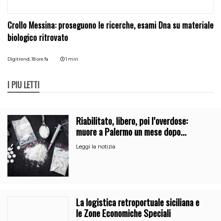
Crollo Messina: proseguono le ricerche, esami Dna su materiale
biologico ritrovato
Digitrend,
18 ore fa
1 min
I PIÙ LETTI
Riabilitato, libero, poi l’overdose:
muore a Palermo un mese dopo
l’uscita dalla comunità
Leggi la notizia
La logistica retroportuale siciliana e
le Zone Economiche Speciali