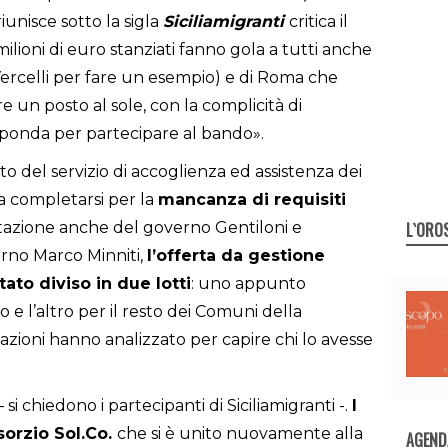
riunisce sotto la sigla
Siciliamigranti
critica il
milioni di euro stanziati fanno gola a tutti anche
(Vercelli per fare un esempio) e di Roma che
 un posto al sole, con la complicità di
sponda per partecipare al bando».
to del servizio di accoglienza ed assistenza dei
 a completarsi per la
mancanza di requisiti
L`ORO
ecitazione anche del governo Gentiloni e
erno Marco Minniti,
l’offerta da gestione
tato diviso in due lotti
: uno appunto
o e l’altro per il resto dei Comuni della
azioni hanno analizzato per capire chi lo avesse
 si chiedono i partecipanti di Siciliamigranti -.
I
nsorzio Sol.Co.
che si è unito nuovamente alla
AGEND