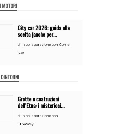
 I MOTORI
City car 2026: guida alla
scelta (anche per
neopatentati)
in collaborazione con Comer
di
Sud
E DINTORNI
Grotte e costruzioni
dell’Etna: i misteriosi
nascondigli del vulcano
in collaborazione con
di
EtnaWay