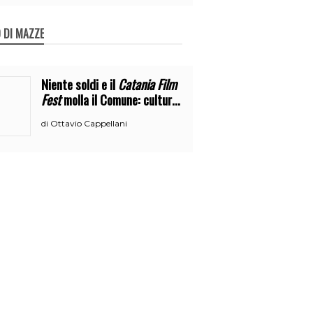
 DI MAZZE
Niente soldi e il
Catania Film
Fest
molla il Comune: cultura
o broru di ciciri?
Ottavio Cappellani
di