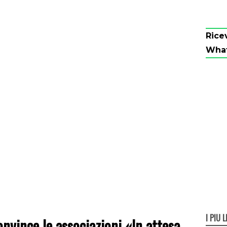
Rice
Wha
I PIÙ L
onvince le associazioni «In attesa