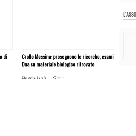
L`ASSO
o di
Crollo Messina: proseguono le ricerche, esami
Dna su materiale biologico ritrovato
Digitrend,
9 ore fa
1 min