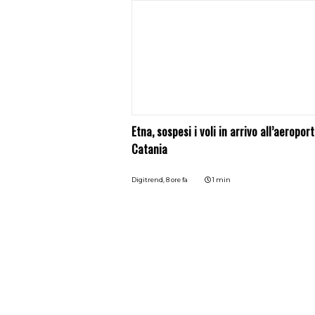
Etna, sospesi i voli in arrivo all’aeroport
Catania
Digitrend,
8 ore fa
1 min