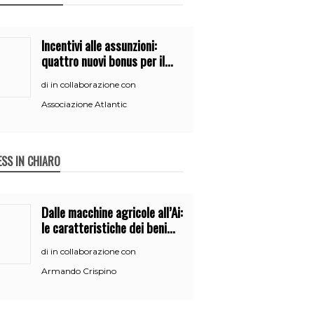
Incentivi alle assunzioni:
quattro nuovi bonus per il
2026
in collaborazione con
di
Associazione Atlantic
ESS IN CHIARO
Dalle macchine agricole all’Ai:
le caratteristiche dei beni
per accedere
in collaborazione con
di
all’iperammortamento
Armando Crispino