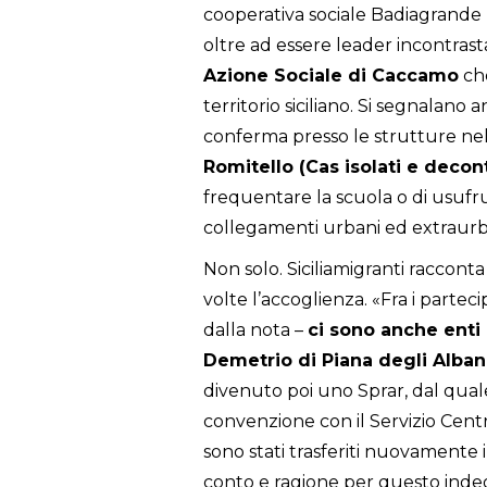
cooperativa sociale Badiagrande 
oltre ad essere leader incontrast
Azione Sociale di Caccamo
che
territorio siciliano. Si segnalano
conferma presso le strutture nel
Romitello (Cas isolati e decon
frequentare la scuola o di usufru
collegamenti urbani ed extraurb
Non solo. Siciliamigranti racconta
volte l’accoglienza. «Fra i parte
dalla nota –
ci sono anche enti 
Demetrio di Piana degli Alban
divenuto poi uno Sprar, dal qual
convenzione con il Servizio Centra
sono stati trasferiti nuovament
conto e ragione per questo inde