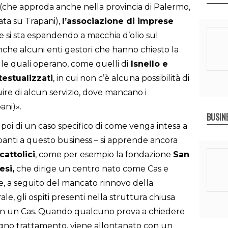
(che approda anche nella provincia di Palermo,
ata su Trapani),
l’associazione di imprese
 si sta espandendo a macchia d’olio sul
 anche alcuni enti gestori che hanno chiesto la
le quali operano, come quelli di
Isnello
e
testualizzati
, in cui non c’è alcuna possibilità di
ire di alcun servizio, dove mancano i
ani)».
BUSIN
 poi di un caso specifico di come venga intesa a
cipanti a questo business – si apprende ancora
cattolici
, come per esempio la fondazione
San
esi,
che dirige un centro nato come Cas e
e, a seguito del mancato rinnovo della
le, gli ospiti presenti nella struttura chiusa
e in un Cas. Quando qualcuno prova a chiedere
gno trattamento, viene allontanato con un