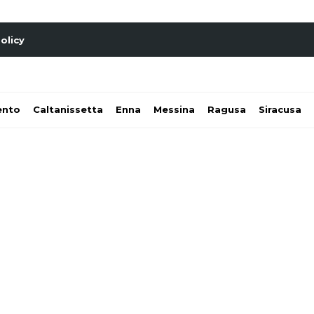
olicy
ento
Caltanissetta
Enna
Messina
Ragusa
Siracusa