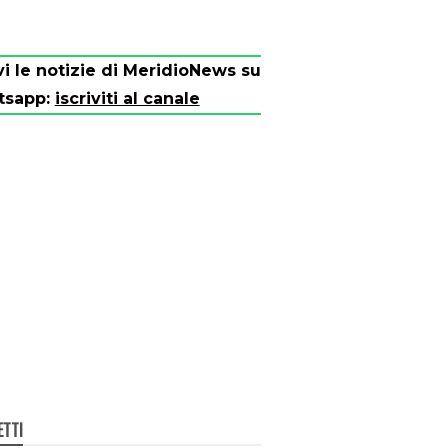
vi le notizie di MeridioNews su
tsapp:
iscriviti al canale
ETTI