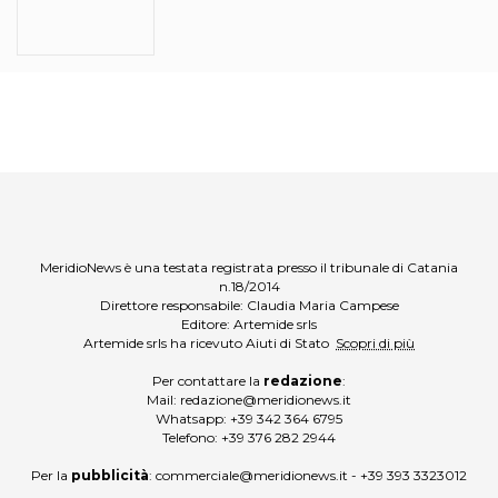
MeridioNews è una testata registrata presso il tribunale di Catania
n.18/2014
Direttore responsabile: Claudia Maria Campese
Editore: Artemide srls
Artemide srls ha ricevuto Aiuti di Stato
Scopri di più
Per contattare la
redazione
:
Mail:
redazione@meridionews.it
Whatsapp:
+39 342 364 6795
Telefono:
+39 376 282 2944
Per la
pubblicità
:
commerciale@meridionews.it
-
+39 393 3323012