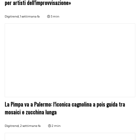
per artisti dell’improvvisazione»
Digitrend,
1 settimana fa
3 min
La Pimpa va a Palermo: l’iconica cagnolina a pois guida tra
mosaici e zucchina lunga
Digitrend,
2 settimane fa
2 min