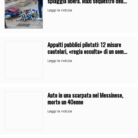
spiaggia libera. Maxi sequestro della
Guardia Costiera
Leggi la notizia
Appalti pubblici pilotati: 12 misure
cautelari, «regia occulta» di un uomo
vicino al clan
Leggi la notizia
Auto in una scarpata nel Messinese,
morto un 40enne
Leggi la notizia