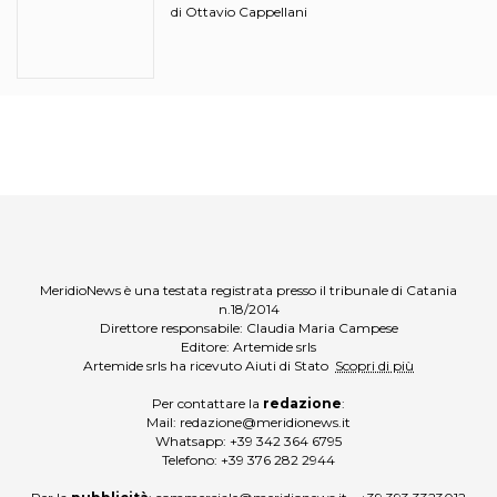
ciciri?
Ottavio Cappellani
di
MeridioNews è una testata registrata presso il tribunale di Catania
n.18/2014
Direttore responsabile: Claudia Maria Campese
Editore: Artemide srls
Artemide srls ha ricevuto Aiuti di Stato
Scopri di più
Per contattare la
redazione
:
Mail:
redazione@meridionews.it
Whatsapp:
+39 342 364 6795
Telefono:
+39 376 282 2944