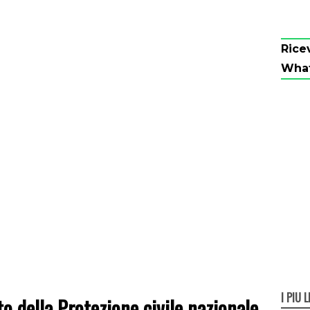
Rice
Wha
I PIÙ L
to della Protezione civile nazionale