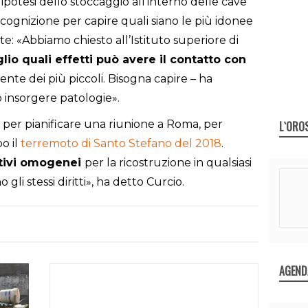
’ipotesi dello stoccaggio all’interno delle cave
cognizione per capire quali siano le più idonee
lute: «Abbiamo chiesto all’Istituto superiore di
lio quali effetti può avere il contatto con
ente dei più piccoli. Bisogna capire – ha
insorgere patologie».
e per pianificare una riunione a Roma, per
L`ORO
o il
terremoto di Santo Stefano del 2018
.
tivi omogenei
per la ricostruzione in qualsiasi
no gli stessi diritti», ha detto Curcio.
AGEND