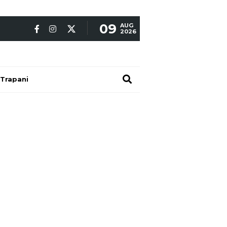
09
AUG
2026
Trapani