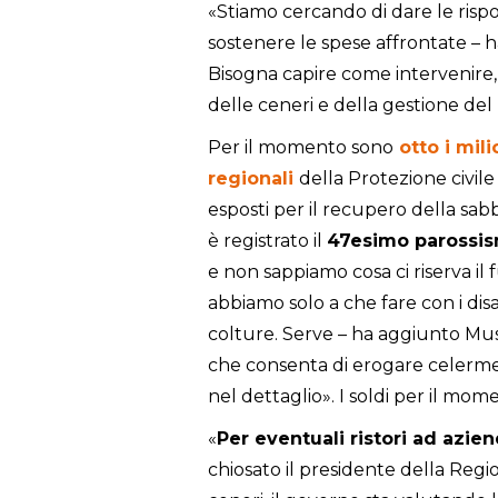
«Stiamo cercando di dare le rispo
sostenere le spese affrontate – 
Bisogna capire come intervenire,
delle ceneri e della gestione del ri
Per il momento sono
otto i mil
regionali
della Protezione civil
esposti per il recupero della sabbi
è registrato il
47esimo parossi
e non sappiamo cosa ci riserva i
abbiamo solo a che fare con i disa
colture. Serve – ha aggiunto Mus
che consenta di erogare celerme
nel dettaglio». I soldi per il mome
«
P
er eventuali ristori ad azie
chiosato il presidente della Regi