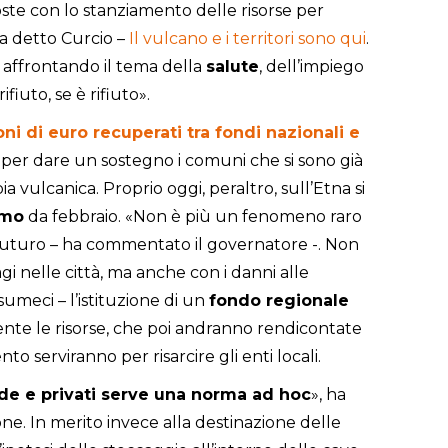
ste con lo stanziamento delle risorse per
ha detto Curcio –
Il vulcano e i territori sono qui
.
 affrontando il tema della
salute
, dell’impiego
fiuto, se è rifiuto».
ioni di euro recuperati tra fondi nazionali e
e per dare un sostegno i comuni che si sono già
a vulcanica. Proprio oggi, peraltro, sull’Etna si
smo
da febbraio. «Non è più un fenomeno raro
l futuro – ha commentato il governatore -. Non
gi nelle città, ma anche con i danni alle
umeci – l’istituzione di un
fondo regionale
nte le risorse, che poi andranno rendicontate
nto serviranno per risarcire gli enti locali.
nde e privati serve una norma ad hoc
», ha
one. In merito invece alla destinazione delle