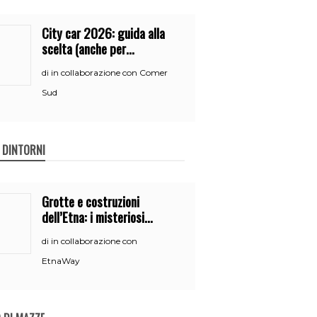
City car 2026: guida alla
scelta (anche per
neopatentati)
in collaborazione con Comer
di
Sud
E DINTORNI
Grotte e costruzioni
dell’Etna: i misteriosi
nascondigli del vulcano
in collaborazione con
di
EtnaWay