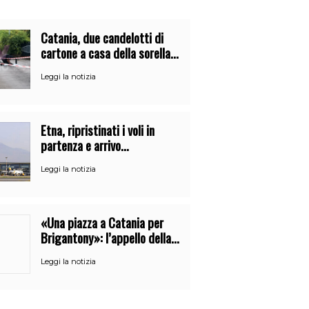
Catania, due candelotti di
cartone a casa della sorella
di Nitto Santapaola. Le
Leggi la notizia
indagini
Etna, ripristinati i voli in
partenza e arrivo
all’aeroporto di Catania
Leggi la notizia
«Una piazza a Catania per
Brigantony»: l’appello della
figlia per la memoria del
Leggi la notizia
cantante popolare