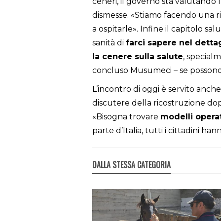
ceneri, il governo sta valutando l
dismesse. «Stiamo facendo una ri
a ospitarle». Infine il capitolo sa
sanità di
farci sapere nel dettag
la cenere sulla salute
, specialm
concluso Musumeci – se possono 
L’incontro di oggi è servito anch
discutere della ricostruzione dop
«Bisogna trovare
modelli opera
parte d’Italia, tutti i cittadini han
DALLA STESSA CATEGORIA