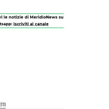
vi le notizie di MeridioNews su
tsapp:
iscriviti al canale
ETTI