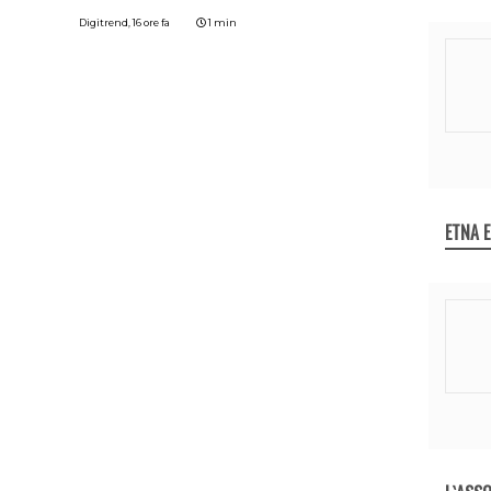
Digitrend,
16 ore fa
1 min
ETNA 