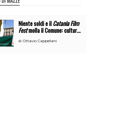
 DI MAZZE
Niente soldi e il
Catania Film
Fest
molla il Comune: cultura
o broru di ciciri?
Ottavio Cappellani
di