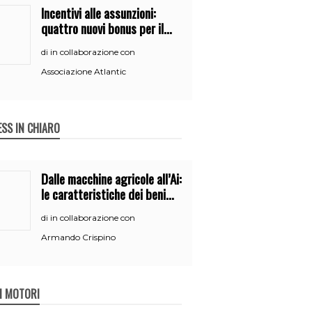
Incentivi alle assunzioni:
quattro nuovi bonus per il
2026
in collaborazione con
di
Associazione Atlantic
ESS IN CHIARO
Dalle macchine agricole all’Ai:
le caratteristiche dei beni
per accedere
in collaborazione con
di
all’iperammortamento
Armando Crispino
 I MOTORI