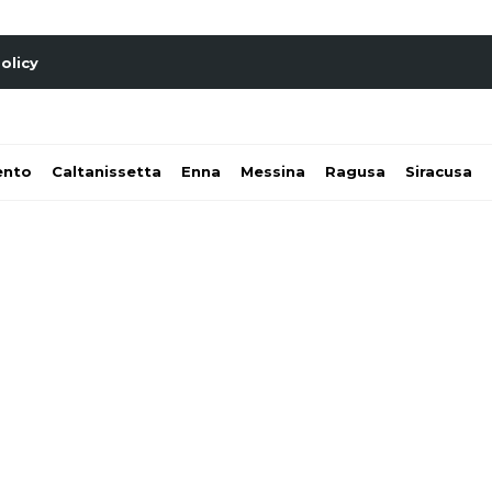
olicy
ento
Caltanissetta
Enna
Messina
Ragusa
Siracusa