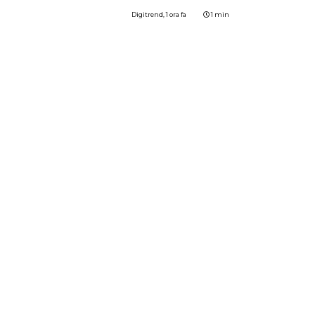
Digitrend,
1 ora fa
1 min