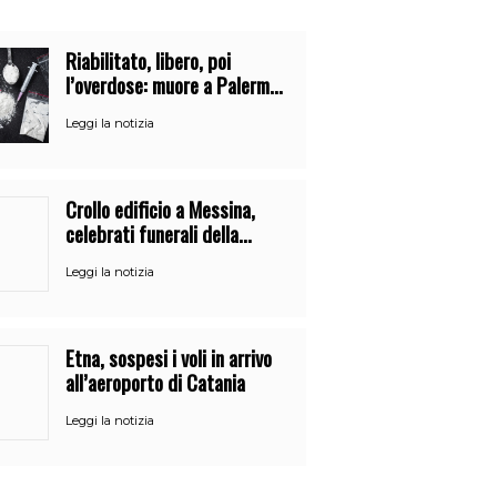
Riabilitato, libero, poi
l’overdose: muore a Palermo
un mese dopo l’uscita dalla
Leggi la notizia
comunità
Crollo edificio a Messina,
celebrati funerali della
21enne Alessandra Frazzica
Leggi la notizia
Etna, sospesi i voli in arrivo
all’aeroporto di Catania
Leggi la notizia