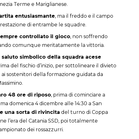
Lamezia Terme e Mariglianese.
artita entusiasmante
, ma il freddo e il campo
restazione di entrambe le squadre.
empre controllato il gioco
, non soffrendo
trando comunque meritatamente la vittoria.
l saluto simbolico della squadra acese
rima del fischio d’inizio, per sottolineare il divieto
ai sostenitori della formazione guidata da
Massimino.
ro 48 ore di riposo
, prima di cominciare a
amma domenica 4 dicembre alle 14:30 a San
 una sorta di rivincita
del turno di Coppa
one l’era del Catania SSD, poi totalmente
 campionato dei rossazzurri.