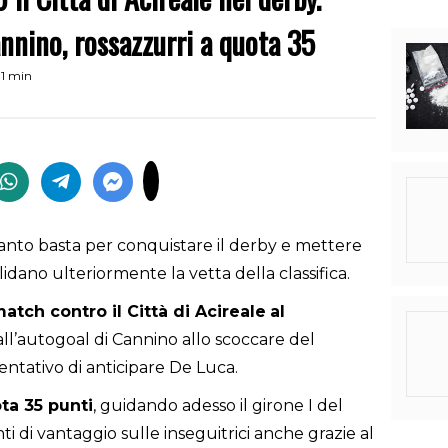
annino, rossazzurri a quota 35
 1 min
anto basta per conquistare il derby e mettere
idano ulteriormente la vetta della classifica.
match contro il Città di Acireale
al
 all’autogoal di Cannino allo scoccare del
ntativo di anticipare De Luca.
ota 35 punti
, guidando adesso il girone I del
i di vantaggio sulle inseguitrici anche grazie al