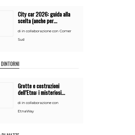
City car 2026: guida alla
scelta (anche per
neopatentati)
in collaborazione con Comer
di
Sud
E DINTORNI
Grotte e costruzioni
dell’Etna: i misteriosi
nascondigli del vulcano
in collaborazione con
di
EtnaWay