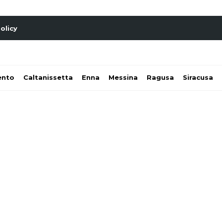
olicy
ento
Caltanissetta
Enna
Messina
Ragusa
Siracusa