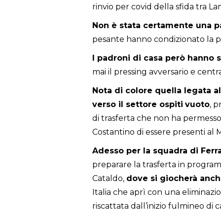
rinvio per covid della sfida tra 
Non è stata certamente una p
pesante hanno condizionato la p
I padroni di casa però hanno s
mai il pressing avversario e cen
Nota di colore quella legata a
verso il settore ospiti
vuoto
, p
di trasferta che non ha permesso 
Costantino di essere presenti al 
Adesso per la squadra di Ferra
preparare la trasferta in progr
Cataldo,
dove si giocherà anche
Italia che aprì con una eliminazi
riscattata dall’inizio fulmineo di