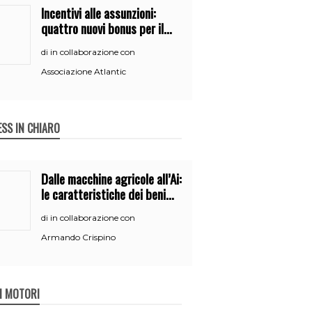
Incentivi alle assunzioni:
quattro nuovi bonus per il
2026
in collaborazione con
di
Associazione Atlantic
ESS IN CHIARO
Dalle macchine agricole all’Ai:
le caratteristiche dei beni
per accedere
in collaborazione con
di
all’iperammortamento
Armando Crispino
 I MOTORI