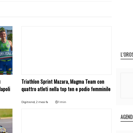
L`ORO
:
Triathlon Sprint Mazara, Magma Team con
Napoli
quattro atleti nella top ten e podio femminile
Digitrend,
2 mesi fa
1 min
AGEND