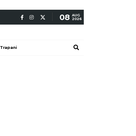
08
AUG
2026
Trapani