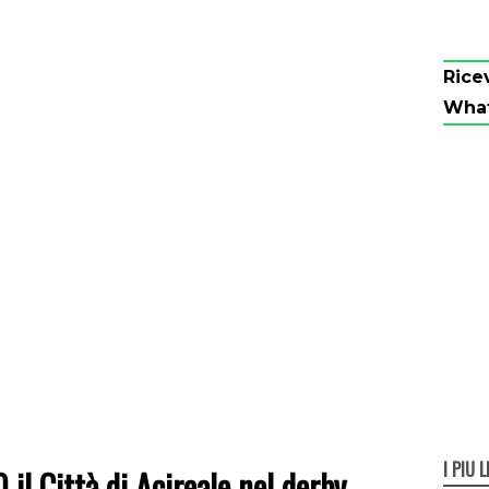
Rice
Wha
I PIÙ L
il Città di Acireale nel derby.