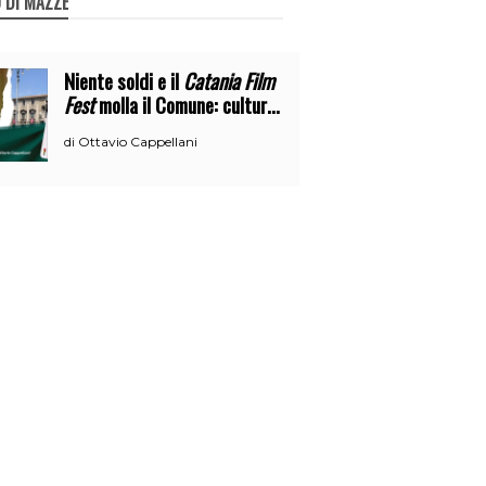
 DI MAZZE
Niente soldi e il
Catania Film
Fest
molla il Comune: cultura
o broru di ciciri?
Ottavio Cappellani
di