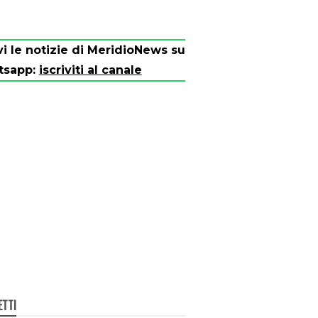
vi le notizie di MeridioNews su
tsapp:
iscriviti al canale
ETTI