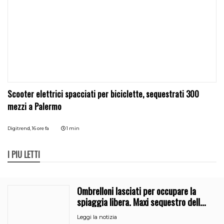
Scooter elettrici spacciati per biciclette, sequestrati 300
mezzi a Palermo
Digitrend,
16 ore fa
1 min
I PIÙ LETTI
Ombrelloni lasciati per occupare la
spiaggia libera. Maxi sequestro della
Guardia Costiera
Leggi la notizia