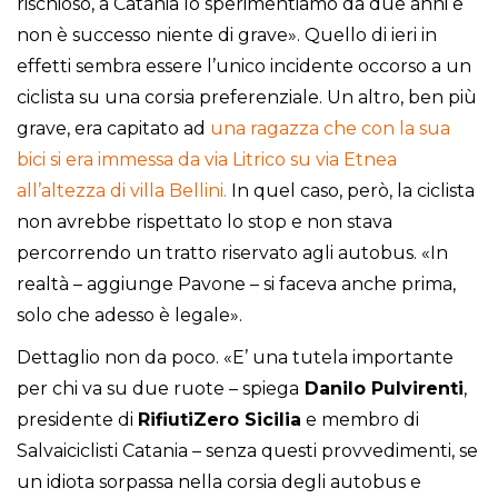
rischioso, a Catania lo sperimentiamo da due anni e
non è successo niente di grave». Quello di ieri in
effetti sembra essere l’unico incidente occorso a un
ciclista su una corsia preferenziale. Un altro, ben più
grave, era capitato ad
una ragazza che con la sua
bici si era immessa da via Litrico su via Etnea
all’altezza di villa Bellini.
In quel caso, però, la ciclista
non avrebbe rispettato lo stop e non stava
percorrendo un tratto riservato agli autobus. «In
realtà – aggiunge Pavone – si faceva anche prima,
solo che adesso è legale».
Dettaglio non da poco. «E’ una tutela importante
per chi va su due ruote – spiega
Danilo Pulvirenti
,
presidente di
RifiutiZero Sicilia
e membro di
Salvaiciclisti Catania – senza questi provvedimenti, se
un idiota sorpassa nella corsia degli autobus e