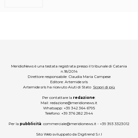
MeridioNews è una testata registrata presso il tribunale di Catania
n.18/2014
Direttore responsabile: Claudia Maria Campese
Editore: Artemide srls
Artemide srls ha ricevuto Aiuti di Stato
Scopri di più
Per contattare la
redazione
:
Mail:
redazione@meridionews.it
Whatsapp:
+39 342 364 6795
Telefono:
+39 376 282 2944
Per la
pubblicità
:
commerciale@meridionews.it
-
+39 393 3323012
Sito Web sviluppato da
Digitrend S.r.l