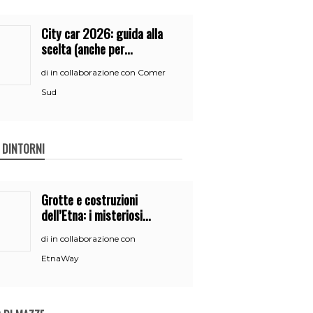
City car 2026: guida alla
scelta (anche per
neopatentati)
in collaborazione con Comer
di
Sud
E DINTORNI
Grotte e costruzioni
dell’Etna: i misteriosi
nascondigli del vulcano
in collaborazione con
di
EtnaWay