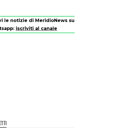
vi le notizie di MeridioNews su
tsapp:
iscriviti al canale
ETTI