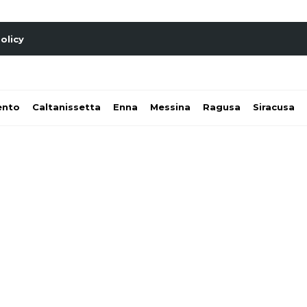
olicy
ento
Caltanissetta
Enna
Messina
Ragusa
Siracusa