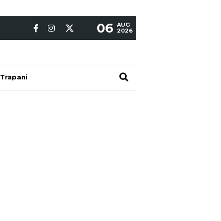
06
AUG
2026
Trapani