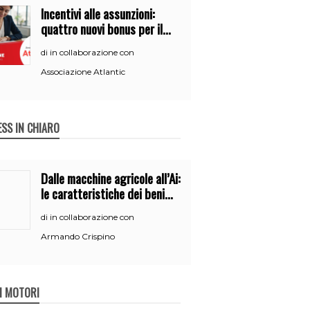
Incentivi alle assunzioni:
quattro nuovi bonus per il
2026
in collaborazione con
di
Associazione Atlantic
ESS IN CHIARO
Dalle macchine agricole all’Ai:
le caratteristiche dei beni
per accedere
in collaborazione con
di
all’iperammortamento
Armando Crispino
 I MOTORI