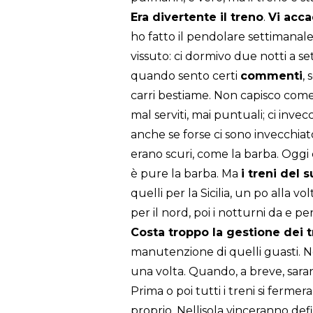
Era divertente il treno
.
Vi acca
ho fatto il pendolare settimana
vissuto: ci dormivo due notti a s
quando sento certi
commenti
, 
carri bestiame. Non capisco come f
mal serviti, mai puntuali; ci invecc
anche se forse ci sono invecchiato
erano scuri, come la barba. Oggi 
è pure la barba. Ma
i treni del
quelli per la Sicilia, un po alla vo
per il nord, poi i notturni da e p
Costa troppo la gestione dei t
manutenzione di quelli guasti. Ne
una volta. Quando, a breve, saran
Prima o poi tutti i treni si ferme
proprio. Nellisola vinceranno d