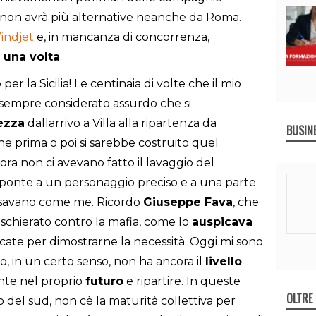
reo non avrà più alternative neanche da Roma.
Windjet
e, in mancanza di concorrenza,
i una volta
.
er la Sicilia! Le centinaia di volte che il mio
sempre considerato assurdo che si
ezza
dallarrivo a Villa alla ripartenza da
BUSIN
he prima o poi si sarebbe costruito quel
ra non ci avevano fatto il lavaggio del
del ponte a un personaggio preciso e a una parte
pensavano come me. Ricordo
Giuseppe Fava
, che
 schierato contro la mafia, come lo
auspicava
ocate per dimostrarne la necessità. Oggi mi sono
o, in un certo senso, non ha ancora il
livello
te nel proprio
futuro
e ripartire. In queste
OLTRE
o del sud, non cè la maturità collettiva per