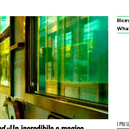
Rice
Wha
I PIÙ L
ud
«Un incredibile e magico