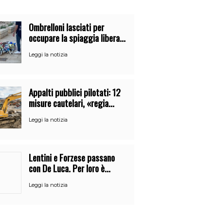
Ombrelloni lasciati per
occupare la spiaggia libera.
Maxi sequestro della Guardia
Leggi la notizia
Costiera
Appalti pubblici pilotati: 12
misure cautelari, «regia
occulta» di un uomo vicino al
Leggi la notizia
clan
Lentini e Forzese passano
con De Luca. Per loro è
l’ennesimo cambio di partito
Leggi la notizia