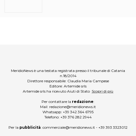
MeridioNews è una testata registrata presso il tribunale di Catania
n.18/2014
Direttore responsabile: Claudia Maria Campese
Editore: Artemide srls
Artemide srls ha ricevuto Aiuti di Stato
Scopri di più
Per contattare la
redazione
:
Mail:
redazione@meridionews.it
Whatsapp:
+39 342 364 6795
Telefono:
+39 376 282 2944
Per la
pubblicità
:
commerciale@meridionews.it
-
+39 393 3323012