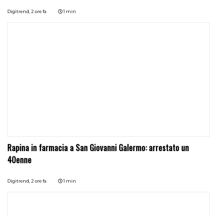
Digitrend,
2 ore fa
1 min
Rapina in farmacia a San Giovanni Galermo: arrestato un
40enne
Digitrend,
2 ore fa
1 min