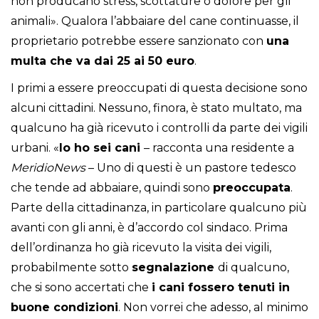
non producano stress, scottature o dolore per gli
animali». Qualora l’abbaiare del cane continuasse, il
proprietario potrebbe essere sanzionato con
una
multa che va dai 25 ai 50 euro
.
I primi a essere preoccupati di questa decisione sono
alcuni cittadini. Nessuno, finora, è stato multato, ma
qualcuno ha già ricevuto i controlli da parte dei vigili
urbani. «
Io ho sei cani
– racconta una residente a
MeridioNews
– Uno di questi è un pastore tedesco
che tende ad abbaiare, quindi sono
preoccupata
.
Parte della cittadinanza, in particolare qualcuno più
avanti con gli anni, è d’accordo col sindaco. Prima
dell’ordinanza ho già ricevuto la visita dei vigili,
probabilmente sotto
segnalazione
di qualcuno,
che si sono accertati che
i cani fossero tenuti in
buone condizioni
. Non vorrei che adesso, al minimo