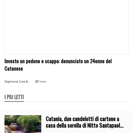
Investe un pedone e scappa: denunciato un 24enne del
Catanese
Digitrend,
3 ore fa
1 min
I PIÙ LETTI
Catania, due candelotti di cartone a
casa della sorella di Nitto Santapaola.
Le indagini