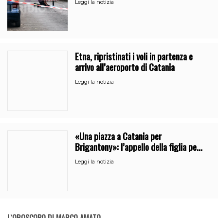
Leggi la notizia
Etna, ripristinati i voli in partenza e
arrivo all’aeroporto di Catania
Leggi la notizia
«Una piazza a Catania per
Brigantony»: l’appello della figlia per
la memoria del cantante popolare
Leggi la notizia
L`OROSCOPO DI MARCO AMATO