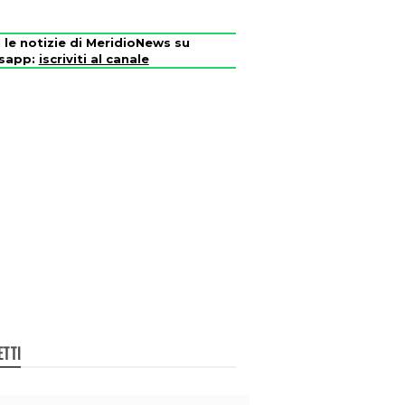
i le notizie di MeridioNews su
sapp:
iscriviti al canale
ETTI