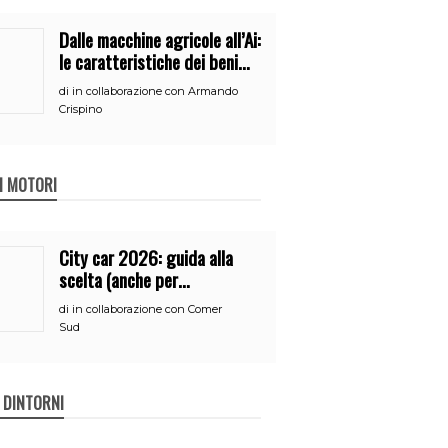
Dalle macchine agricole all’Ai:
le caratteristiche dei beni
per accedere
di
in collaborazione con Armando
all’iperammortamento
Crispino
 I MOTORI
City car 2026: guida alla
scelta (anche per
neopatentati)
di
in collaborazione con Comer
Sud
E DINTORNI