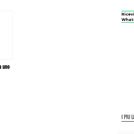
Ricev
What
a uno
I PIÙ L