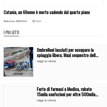
Catania, un 60enne è morto cadendo dal quarto piano
Redazione
30/01/2024
1 min
I PIÙ LETTI
Ombrelloni lasciati per occupare la
spiaggia libera. Maxi sequestro della
Guardia Costiera
Leggi la notizia
Furto di farmaci a Modica, rubate
15mila confezioni per oltre 500mila
euro
Leggi la notizia