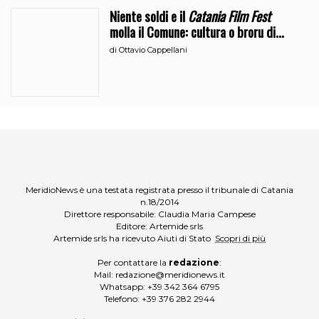
Niente soldi e il
Catania Film Fest
molla il Comune: cultura o broru di
ciciri?
di
Ottavio Cappellani
MeridioNews è una testata registrata presso il tribunale di Catania
n.18/2014
Direttore responsabile: Claudia Maria Campese
Editore: Artemide srls
Artemide srls ha ricevuto Aiuti di Stato
Scopri di più
Per contattare la
redazione
:
Mail:
redazione@meridionews.it
Whatsapp:
+39 342 364 6795
Telefono:
+39 376 282 2944