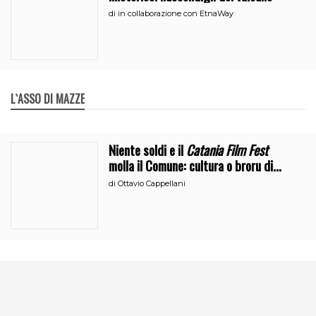
di
in collaborazione con EtnaWay
L`ASSO DI MAZZE
Niente soldi e il
Catania Film Fest
molla il Comune: cultura o broru di
ciciri?
di
Ottavio Cappellani