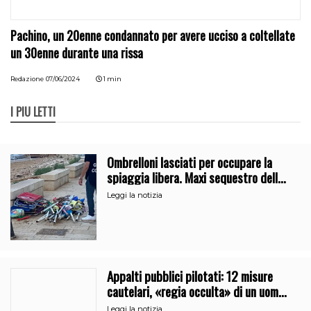
Pachino, un 20enne condannato per avere ucciso a coltellate
un 30enne durante una rissa
Redazione
07/06/2024
1 min
I PIÙ LETTI
Ombrelloni lasciati per occupare la
spiaggia libera. Maxi sequestro della
Guardia Costiera
Leggi la notizia
Appalti pubblici pilotati: 12 misure
cautelari, «regia occulta» di un uomo
vicino al clan
Leggi la notizia