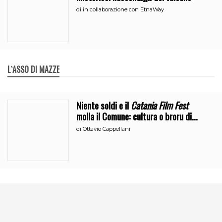
di
in collaborazione con EtnaWay
L`ASSO DI MAZZE
Niente soldi e il
Catania Film Fest
molla il Comune: cultura o broru di
ciciri?
di
Ottavio Cappellani