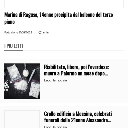
Marina di Ragusa, 14enne precipita dal balcone del terzo
piano
Redazione
31/08/2023
1 min
I PIÙ LETTI
Riabilitato, libero, poi l’overdose:
muore a Palermo un mese dopo
l’uscita dalla comunità
Leggi la notizia
Crollo edificio a Messina, celebrati
funerali della 21enne Alessandra
Frazzica
Leggi la notizia