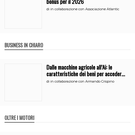
bonus per il 2026
di
in collaborazione con Associazione Atlantic
BUSINESS IN CHIARO
Dalle macchine agricole all’Ai: le
caratteristiche dei beni per accedere
all’iperammortamento
di
in collaborazione con Armando Crispino
OLTRE I MOTORI