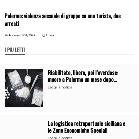
Palermo: violenza sessuale di gruppo su una turista, due
arresti
Redazione
15/04/2024
1 min
I PIÙ LETTI
Riabilitato, libero, poi l’overdose:
muore a Palermo un mese dopo
l’uscita dalla comunità
Leggi la notizia
La logistica retroportuale siciliana e
le Zone Economiche Speciali
Leggi la notizia