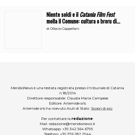
Niente soldi e il
Catania Film Fest
molla il Comune: cultura o broru di
ciciri?
di
Ottavio Cappellani
MeridioNews è una testata registrata presso il tribunale di Catania
n.18/2014
Direttore responsabile: Claudia Maria Campese
Editore: Artemide srls
Artemide srls ha ricevuto Aiuti di Stato
Scopri di più
Per contattare la
redazione
:
Mail:
redazione@meridionews.it
Whatsapp:
+39 342 364 6795
Telefono:
+39 376 282 2944