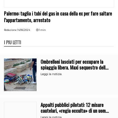
Palermo: taglia i tubi del gas in casa della ex per fare saltare
l’appartamento, arrestato
Redazione
14/06/2024
1 min
I PIÙ LETTI
Ombrelloni lasciati per occupare la
spiaggia libera. Maxi sequestro della
Guardia Costiera
Leggi la notizia
Appalti pubblici pilotati: 12 misure
cautelari, «regia occulta» di un uomo
vicino al clan
Leggi la notizia