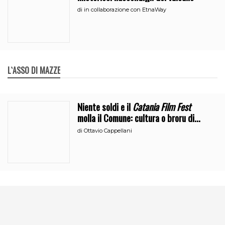
di
in collaborazione con EtnaWay
L`ASSO DI MAZZE
Niente soldi e il
Catania Film Fest
molla il Comune: cultura o broru di
ciciri?
di
Ottavio Cappellani