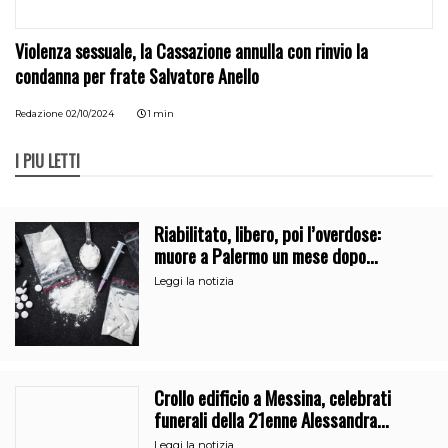
Violenza sessuale, la Cassazione annulla con rinvio la
condanna per frate Salvatore Anello
Redazione
02/10/2024
1 min
I PIÙ LETTI
Riabilitato, libero, poi l’overdose:
muore a Palermo un mese dopo
l’uscita dalla comunità
Leggi la notizia
Crollo edificio a Messina, celebrati
funerali della 21enne Alessandra
Frazzica
Leggi la notizia