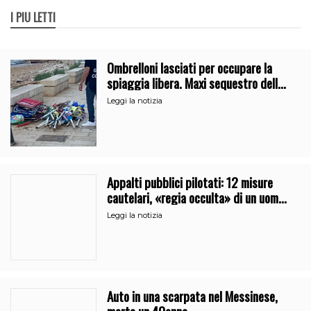
I PIÙ LETTI
Ombrelloni lasciati per occupare la
spiaggia libera. Maxi sequestro della
Guardia Costiera
Leggi la notizia
Appalti pubblici pilotati: 12 misure
cautelari, «regia occulta» di un uomo
vicino al clan
Leggi la notizia
Auto in una scarpata nel Messinese,
morto un 40enne