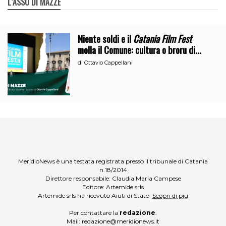
L`ASSO DI MAZZE
Niente soldi e il
Catania Film Fest
molla il Comune: cultura o broru di
ciciri?
di
Ottavio Cappellani
MeridioNews è una testata registrata presso il tribunale di Catania
n.18/2014
Direttore responsabile: Claudia Maria Campese
Editore: Artemide srls
Artemide srls ha ricevuto Aiuti di Stato
Scopri di più
Per contattare la
redazione
:
Mail:
redazione@meridionews.it