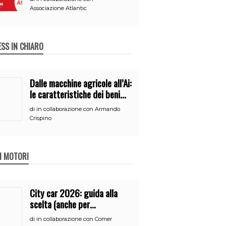
Associazione Atlantic
ESS IN CHIARO
Dalle macchine agricole all’Ai:
le caratteristiche dei beni
per accedere
di
in collaborazione con Armando
all’iperammortamento
Crispino
 I MOTORI
City car 2026: guida alla
scelta (anche per
neopatentati)
di
in collaborazione con Comer