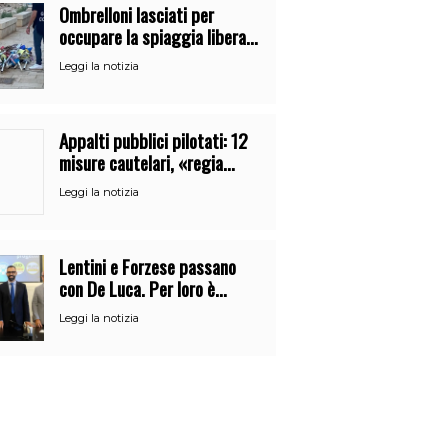
Ombrelloni lasciati per
occupare la spiaggia libera.
Maxi sequestro della Guardia
Leggi la notizia
Costiera
Appalti pubblici pilotati: 12
misure cautelari, «regia
occulta» di un uomo vicino al
Leggi la notizia
clan
Lentini e Forzese passano
con De Luca. Per loro è
l’ennesimo cambio di partito
Leggi la notizia