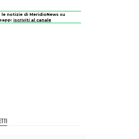
i le notizie di MeridioNews su
sapp:
iscriviti al canale
ETTI