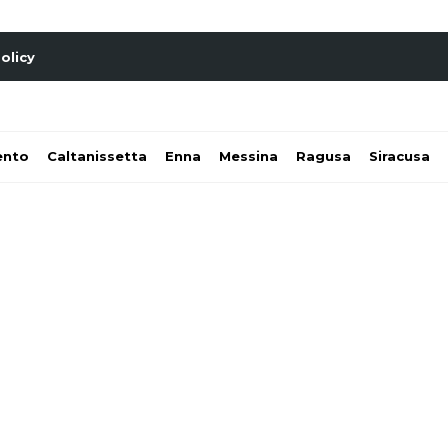
olicy
ento
Caltanissetta
Enna
Messina
Ragusa
Siracusa