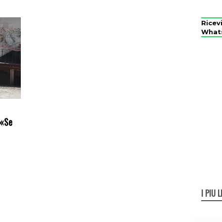
Ricev
What
 «Se
I PIÙ L