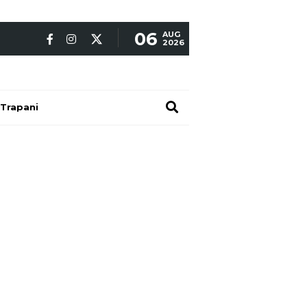
06
AUG
2026
Trapani