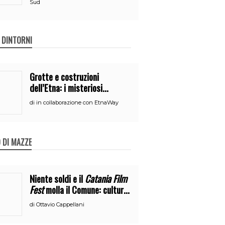
Sud
E DINTORNI
Grotte e costruzioni
dell’Etna: i misteriosi
nascondigli del vulcano
di
in collaborazione con EtnaWay
 DI MAZZE
Niente soldi e il
Catania Film
Fest
molla il Comune: cultura
o broru di ciciri?
di
Ottavio Cappellani