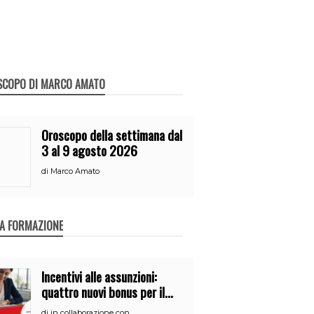
SCOPO DI MARCO AMATO
Oroscopo della settimana dal
3 al 9 agosto 2026
di
Marco Amato
A FORMAZIONE
Incentivi alle assunzioni:
quattro nuovi bonus per il
2026
di
in collaborazione con