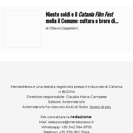
Niente soldi e il
Catania Film Fest
molla il Comune: cultura o broru di
ciciri?
di
Ottavio Cappellani
MeridioNews è una testata registrata presso il tribunale di Catania
n.18/2014
Direttore responsabile: Claudia Maria Campese
Editore: Artemide srls
Artemide srls ha ricevuto Aiuti di Stato
Scopri di più
Per contattare la
redazione
:
Mail:
redazione@meridionews.it
Whatsapp:
+39 342 364 6795
Telefono:
+39 376 282 2944