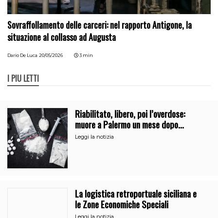
Sovraffollamento delle carceri: nel rapporto Antigone, la
situazione al collasso ad Augusta
Dario De Luca
20/05/2026
3 min
I PIÙ LETTI
Riabilitato, libero, poi l’overdose:
muore a Palermo un mese dopo
l’uscita dalla comunità
Leggi la notizia
La logistica retroportuale siciliana e
le Zone Economiche Speciali
Leggi la notizia