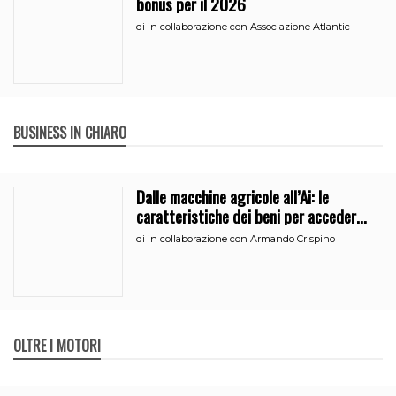
bonus per il 2026
di
in collaborazione con Associazione Atlantic
BUSINESS IN CHIARO
Dalle macchine agricole all’Ai: le
caratteristiche dei beni per accedere
all’iperammortamento
di
in collaborazione con Armando Crispino
OLTRE I MOTORI