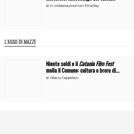
di
in collaborazione con EtnaWay
L`ASSO DI MAZZE
Niente soldi e il
Catania Film Fest
molla il Comune: cultura o broru di
ciciri?
di
Ottavio Cappellani