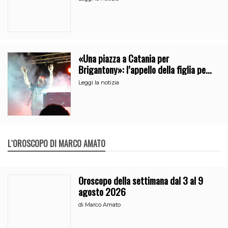
«Una piazza a Catania per
Brigantony»: l’appello della figlia per
la memoria del cantante popolare
Leggi la notizia
L`OROSCOPO DI MARCO AMATO
Oroscopo della settimana dal 3 al 9
agosto 2026
di
Marco Amato