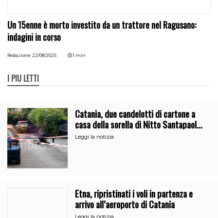
Un 15enne è morto investito da un trattore nel Ragusano:
indagini in corso
Redazione
22/08/2025
1 min
I PIÙ LETTI
Catania, due candelotti di cartone a
casa della sorella di Nitto Santapaola.
Le indagini
Leggi la notizia
Etna, ripristinati i voli in partenza e
arrivo all’aeroporto di Catania
Leggi la notizia