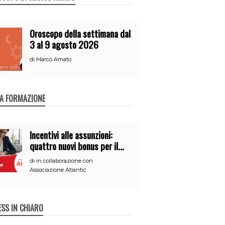
Oroscopo della settimana dal
3 al 9 agosto 2026
di
Marco Amato
A FORMAZIONE
Incentivi alle assunzioni:
quattro nuovi bonus per il
2026
di
in collaborazione con
Associazione Atlantic
ESS IN CHIARO