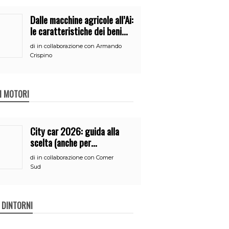
Dalle macchine agricole all’Ai:
le caratteristiche dei beni
per accedere
di
in collaborazione con Armando
all’iperammortamento
Crispino
 I MOTORI
City car 2026: guida alla
scelta (anche per
neopatentati)
di
in collaborazione con Comer
Sud
E DINTORNI