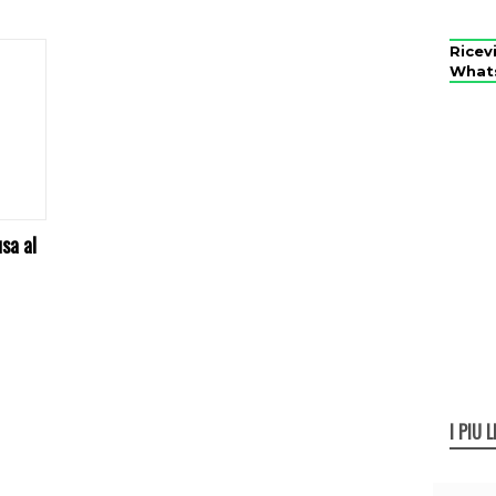
Ricev
What
sa al
I PIÙ L