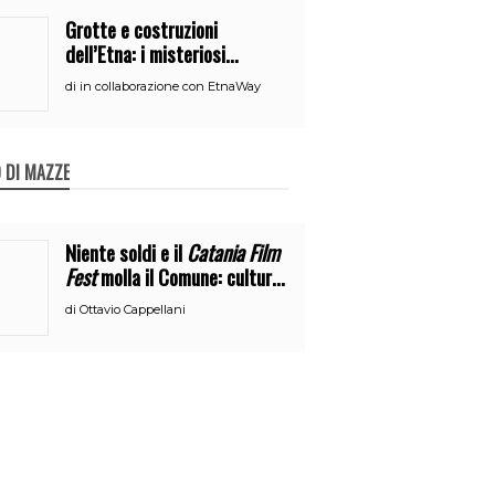
Grotte e costruzioni
dell’Etna: i misteriosi
nascondigli del vulcano
di
in collaborazione con EtnaWay
 DI MAZZE
Niente soldi e il
Catania Film
Fest
molla il Comune: cultura
o broru di ciciri?
di
Ottavio Cappellani