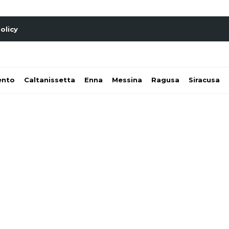
olicy
ento
Caltanissetta
Enna
Messina
Ragusa
Siracusa