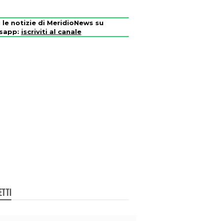
i le notizie di MeridioNews su
sapp:
iscriviti al canale
ETTI