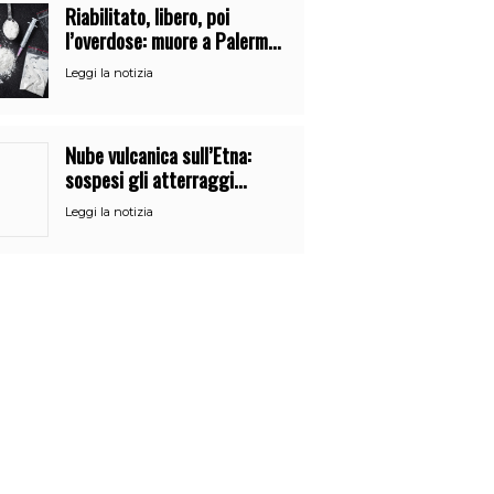
Riabilitato, libero, poi
l’overdose: muore a Palermo
un mese dopo l’uscita dalla
Leggi la notizia
comunità
Nube vulcanica sull’Etna:
sospesi gli atterraggi
all’aeroporto di Catania
Leggi la notizia