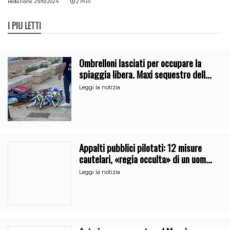
Redazione
29/10/2024
2 min
I PIÙ LETTI
Ombrelloni lasciati per occupare la
spiaggia libera. Maxi sequestro della
Guardia Costiera
Leggi la notizia
Appalti pubblici pilotati: 12 misure
cautelari, «regia occulta» di un uomo
vicino al clan
Leggi la notizia