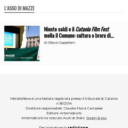
L`ASSO DI MAZZE
Niente soldi e il
Catania Film Fest
molla il Comune: cultura o broru di
ciciri?
di
Ottavio Cappellani
MeridioNews è una testata registrata presso il tribunale di Catania
n.18/2014
Direttore responsabile: Claudia Maria Campese
Editore: Artemide srls
Artemide srls ha ricevuto Aiuti di Stato
Scopri di più
Per contattare la
redazione
: