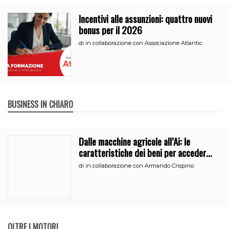
Incentivi alle assunzioni: quattro nuovi
bonus per il 2026
di
in collaborazione con Associazione Atlantic
BUSINESS IN CHIARO
Dalle macchine agricole all’Ai: le
caratteristiche dei beni per accedere
all’iperammortamento
di
in collaborazione con Armando Crispino
OLTRE I MOTORI