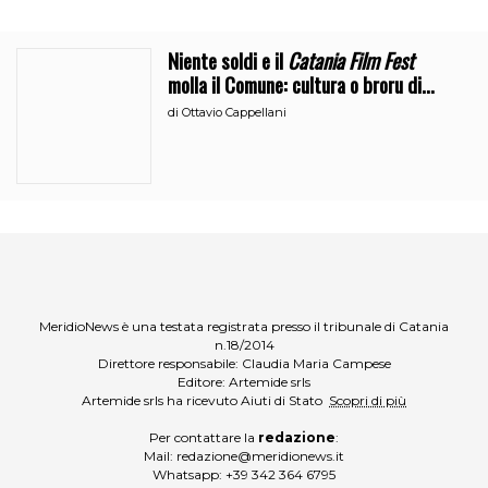
Niente soldi e il
Catania Film Fest
molla il Comune: cultura o broru di
ciciri?
di
Ottavio Cappellani
MeridioNews è una testata registrata presso il tribunale di Catania
n.18/2014
Direttore responsabile: Claudia Maria Campese
Editore: Artemide srls
Artemide srls ha ricevuto Aiuti di Stato
Scopri di più
Per contattare la
redazione
:
Mail:
redazione@meridionews.it
Whatsapp:
+39 342 364 6795