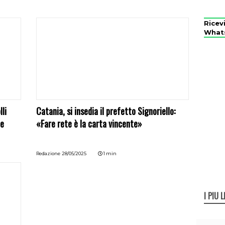
Ricev
What
li
Catania, si insedia il prefetto Signoriello:
ne
«Fare rete è la carta vincente»
Redazione
28/05/2025
1 min
I PIÙ L