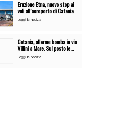
Eruzione Etna, nuovo stop ai
voli all’aeroporto di Catania
Leggi la notizia
Catania, allarme bomba in via
Villini a Mare. Sul posto le
forze dell’ordine
Leggi la notizia