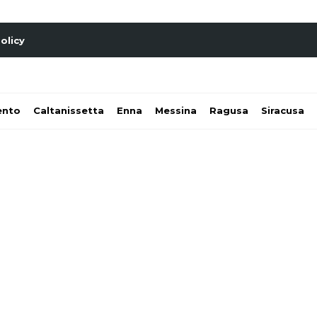
olicy
ento
Caltanissetta
Enna
Messina
Ragusa
Siracusa