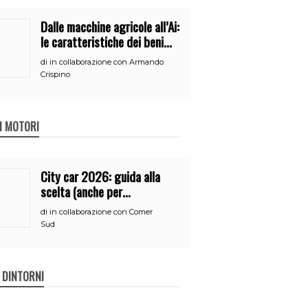
Dalle macchine agricole all’Ai:
le caratteristiche dei beni
per accedere
di
in collaborazione con Armando
all’iperammortamento
Crispino
 I MOTORI
City car 2026: guida alla
scelta (anche per
neopatentati)
di
in collaborazione con Comer
Sud
E DINTORNI