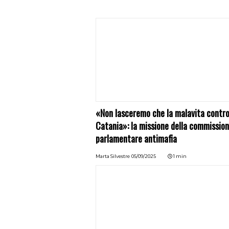
«Non lasceremo che la malavita control
Catania»: la missione della commissio
parlamentare antimafia
Marta Silvestre
05/09/2025
1 min