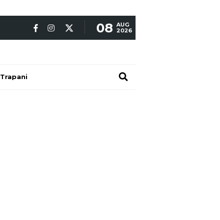
08
AUG
2026
Trapani