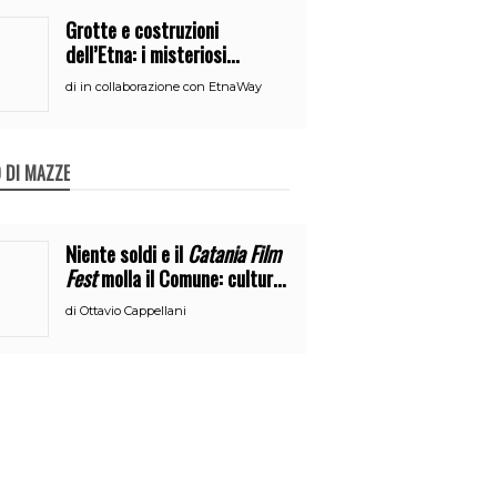
Grotte e costruzioni
dell’Etna: i misteriosi
nascondigli del vulcano
di
in collaborazione con EtnaWay
 DI MAZZE
Niente soldi e il
Catania Film
Fest
molla il Comune: cultura
o broru di ciciri?
di
Ottavio Cappellani