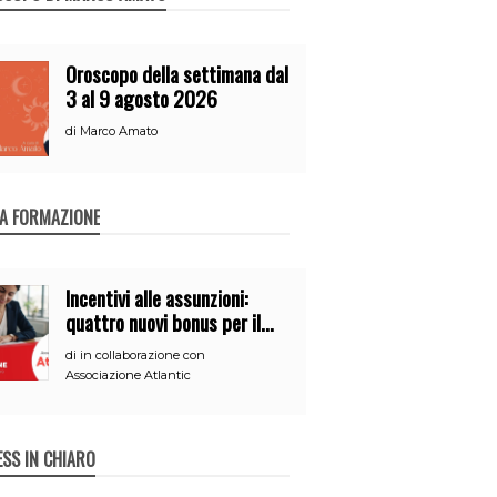
Oroscopo della settimana dal
3 al 9 agosto 2026
di
Marco Amato
A FORMAZIONE
Incentivi alle assunzioni:
quattro nuovi bonus per il
2026
di
in collaborazione con
Associazione Atlantic
ESS IN CHIARO