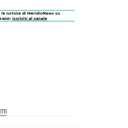
i le notizie di MeridioNews su
sapp:
iscriviti al canale
ETTI