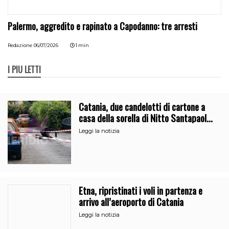
Palermo, aggredito e rapinato a Capodanno: tre arresti
Redazione
06/07/2026
1 min
I PIÙ LETTI
Catania, due candelotti di cartone a
casa della sorella di Nitto Santapaola.
Le indagini
Leggi la notizia
Etna, ripristinati i voli in partenza e
arrivo all’aeroporto di Catania
Leggi la notizia