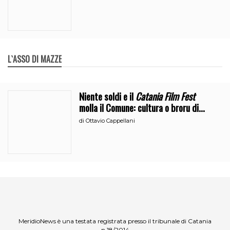
L`ASSO DI MAZZE
Niente soldi e il
Catania Film Fest
molla il Comune: cultura o broru di
ciciri?
di
Ottavio Cappellani
MeridioNews è una testata registrata presso il tribunale di Catania
n.18/2014