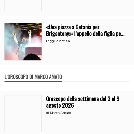
«Una piazza a Catania per
Brigantony»: l’appello della figlia per
la memoria del cantante popolare
Leggi la notizia
L`OROSCOPO DI MARCO AMATO
Oroscopo della settimana dal 3 al 9
agosto 2026
di
Marco Amato