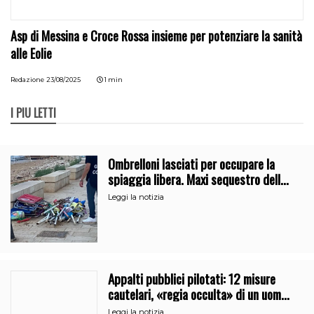
Asp di Messina e Croce Rossa insieme per potenziare la sanità
alle Eolie
Redazione
23/08/2025
1 min
I PIÙ LETTI
Ombrelloni lasciati per occupare la
spiaggia libera. Maxi sequestro della
Guardia Costiera
Leggi la notizia
Appalti pubblici pilotati: 12 misure
cautelari, «regia occulta» di un uomo
vicino al clan
Leggi la notizia