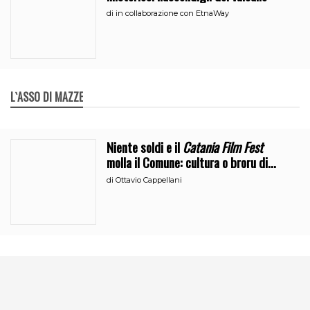
di
in collaborazione con EtnaWay
L`ASSO DI MAZZE
Niente soldi e il
Catania Film Fest
molla il Comune: cultura o broru di
ciciri?
di
Ottavio Cappellani