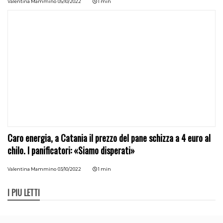
Valentina Mammino
05/10/2022
1 min
Caro energia, a Catania il prezzo del pane schizza a 4 euro al
chilo. I panificatori: «Siamo disperati»
Valentina Mammino
03/10/2022
1 min
I PIÙ LETTI