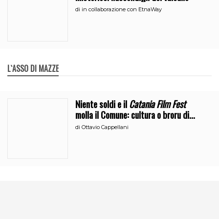
di
in collaborazione con EtnaWay
L`ASSO DI MAZZE
Niente soldi e il
Catania Film Fest
molla il Comune: cultura o broru di
ciciri?
di
Ottavio Cappellani