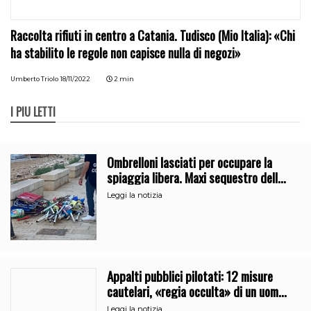
Raccolta rifiuti in centro a Catania. Tudisco (Mio Italia): «Chi
ha stabilito le regole non capisce nulla di negozi»
Umberto Triolo
18/11/2022
2 min
I PIÙ LETTI
Ombrelloni lasciati per occupare la
spiaggia libera. Maxi sequestro della
Guardia Costiera
Leggi la notizia
Appalti pubblici pilotati: 12 misure
cautelari, «regia occulta» di un uomo
vicino al clan
Leggi la notizia