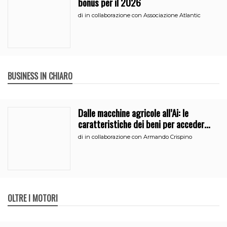
bonus per il 2026
di
in collaborazione con Associazione Atlantic
BUSINESS IN CHIARO
Dalle macchine agricole all’Ai: le
caratteristiche dei beni per accedere
all’iperammortamento
di
in collaborazione con Armando Crispino
OLTRE I MOTORI