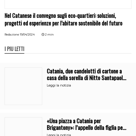
Nel Catanese il convegno sugli eco-quartieri: soluzioni,
progetti ed esperienze per l’abitare sostenibile del futuro
Redazione
19/04/2024
2 min
I PIÙ LETTI
Catania, due candelotti di cartone a
casa della sorella di Nitto Santapaola.
Le indagini
Leggi la notizia
«Una piazza a Catania per
Brigantony»: l’appello della figlia per
la memoria del cantante popolare
Leggi la notizia