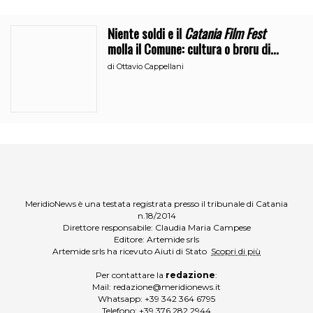
Niente soldi e il
Catania Film Fest
molla il Comune: cultura o broru di
ciciri?
di
Ottavio Cappellani
MeridioNews è una testata registrata presso il tribunale di Catania
n.18/2014
Direttore responsabile: Claudia Maria Campese
Editore: Artemide srls
Artemide srls ha ricevuto Aiuti di Stato
Scopri di più
Per contattare la
redazione
:
Mail:
redazione@meridionews.it
Whatsapp:
+39 342 364 6795
Telefono:
+39 376 282 2944