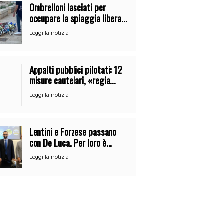
Ombrelloni lasciati per
occupare la spiaggia libera.
Maxi sequestro della Guardia
Leggi la notizia
Costiera
Appalti pubblici pilotati: 12
misure cautelari, «regia
occulta» di un uomo vicino al
Leggi la notizia
clan
Lentini e Forzese passano
con De Luca. Per loro è
l’ennesimo cambio di partito
Leggi la notizia