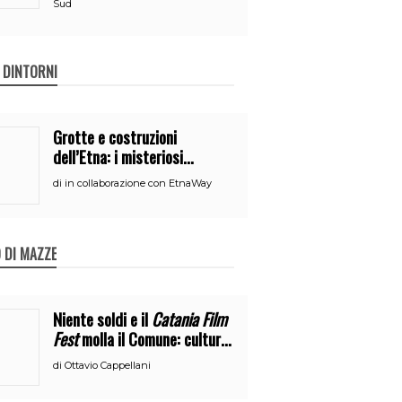
Sud
E DINTORNI
Grotte e costruzioni
dell’Etna: i misteriosi
nascondigli del vulcano
di
in collaborazione con EtnaWay
 DI MAZZE
Niente soldi e il
Catania Film
Fest
molla il Comune: cultura
o broru di ciciri?
di
Ottavio Cappellani