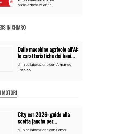
Associazione Atlantic
ESS IN CHIARO
Dalle macchine agricole all’Ai:
le caratteristiche dei beni
per accedere
di
in collaborazione con Armando
all’iperammortamento
Crispino
 I MOTORI
City car 2026: guida alla
scelta (anche per
neopatentati)
di
in collaborazione con Comer