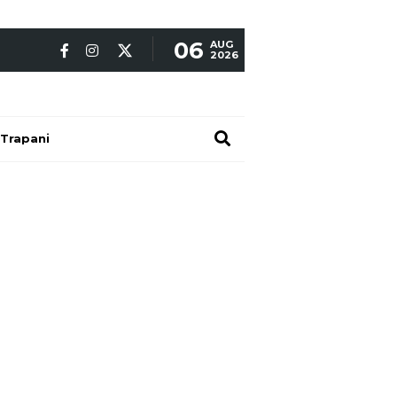
06
AUG
2026
Trapani