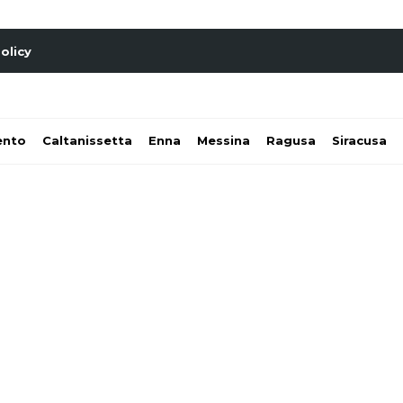
olicy
ento
Caltanissetta
Enna
Messina
Ragusa
Siracusa