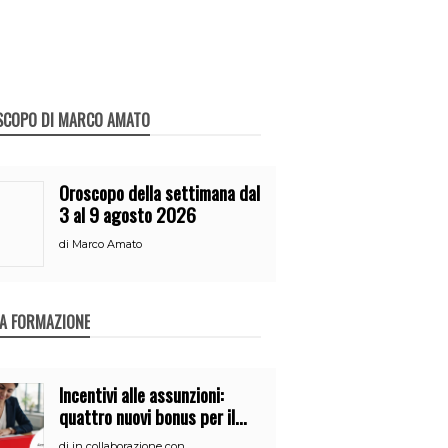
SCOPO DI MARCO AMATO
Oroscopo della settimana dal
3 al 9 agosto 2026
di
Marco Amato
A FORMAZIONE
Incentivi alle assunzioni:
quattro nuovi bonus per il
2026
di
in collaborazione con