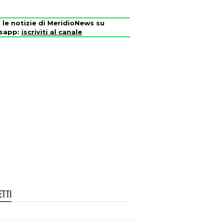
i le notizie di MeridioNews su
sapp:
iscriviti al canale
ETTI