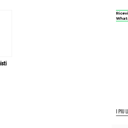
Ricev
What
isti
I PIÙ L