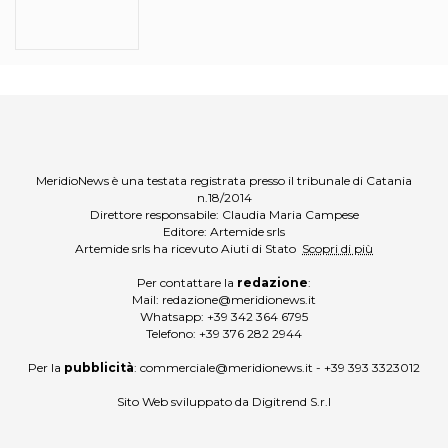
MeridioNews è una testata registrata presso il tribunale di Catania
n.18/2014
Direttore responsabile: Claudia Maria Campese
Editore: Artemide srls
Artemide srls ha ricevuto Aiuti di Stato
Scopri di più
Per contattare la
redazione
:
Mail:
redazione@meridionews.it
Whatsapp:
+39 342 364 6795
Telefono:
+39 376 282 2944
Per la
pubblicità
:
commerciale@meridionews.it
-
+39 393 3323012
Sito Web sviluppato da
Digitrend S.r.l