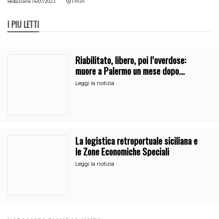
Redazione
14/07/2023
1 min
I PIÙ LETTI
Riabilitato, libero, poi l’overdose:
muore a Palermo un mese dopo
l’uscita dalla comunità
Leggi la notizia
La logistica retroportuale siciliana e
le Zone Economiche Speciali
Leggi la notizia