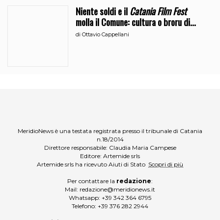
Niente soldi e il
Catania Film Fest
molla il Comune: cultura o broru di
ciciri?
di
Ottavio Cappellani
MeridioNews è una testata registrata presso il tribunale di Catania
n.18/2014
Direttore responsabile: Claudia Maria Campese
Editore: Artemide srls
Artemide srls ha ricevuto Aiuti di Stato
Scopri di più
Per contattare la
redazione
:
Mail:
redazione@meridionews.it
Whatsapp:
+39 342 364 6795
Telefono:
+39 376 282 2944