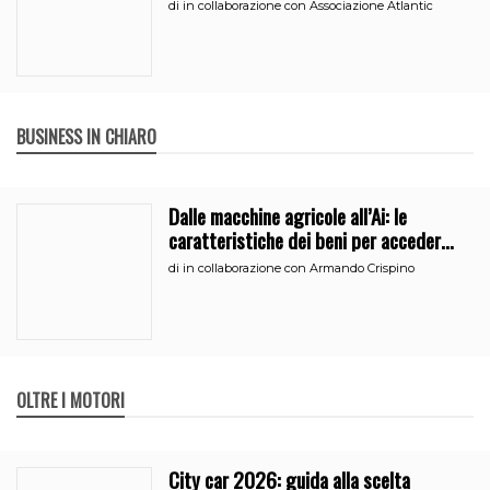
di
in collaborazione con Associazione Atlantic
BUSINESS IN CHIARO
Dalle macchine agricole all’Ai: le
caratteristiche dei beni per accedere
all’iperammortamento
di
in collaborazione con Armando Crispino
OLTRE I MOTORI
City car 2026: guida alla scelta