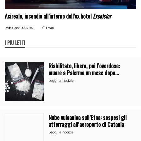
Acireale, incendio all’interno dell’ex hotel
Excelsior
Redazione
06/01/2025
1 min
I PIÙ LETTI
Riabilitato, libero, poi l’overdose:
muore a Palermo un mese dopo
l’uscita dalla comunità
Leggi la notizia
Nube vulcanica sull’Etna: sospesi gli
atterraggi all’aeroporto di Catania
Leggi la notizia