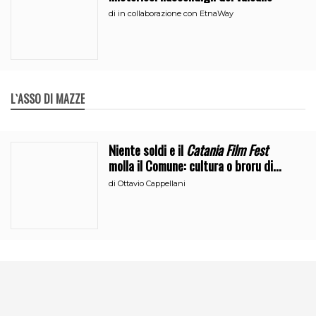
di
in collaborazione con EtnaWay
L`ASSO DI MAZZE
Niente soldi e il
Catania Film Fest
molla il Comune: cultura o broru di
ciciri?
di
Ottavio Cappellani