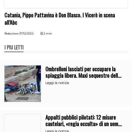
Catania, Pippo Pattavina è Don Blasco. I Vicerè in scena
all’Abc
Redazione
07/12/2022
2 min
I PIÙ LETTI
Ombrelloni lasciati per occupare la
spiaggia libera. Maxi sequestro della
Guardia Costiera
Leggi la notizia
Appalti pubblici pilotati: 12 misure
cautelari, «regia occulta» di un uomo
vicino al clan
Leggi la notizia