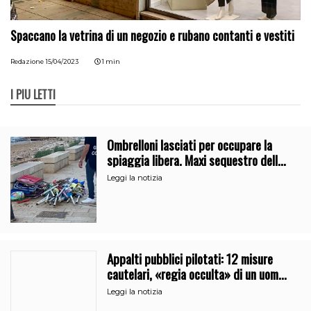
Spaccano la vetrina di un negozio e rubano contanti e vestiti
Redazione
15/04/2023
1 min
I PIÙ LETTI
Ombrelloni lasciati per occupare la
spiaggia libera. Maxi sequestro della
Guardia Costiera
Leggi la notizia
Appalti pubblici pilotati: 12 misure
cautelari, «regia occulta» di un uomo
vicino al clan
Leggi la notizia