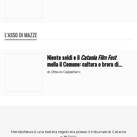
L`ASSO DI MAZZE
Niente soldi e il
Catania Film Fest
molla il Comune: cultura o broru di
ciciri?
di
Ottavio Cappellani
MeridioNews è una testata registrata presso il tribunale di Catania
n.18/2014