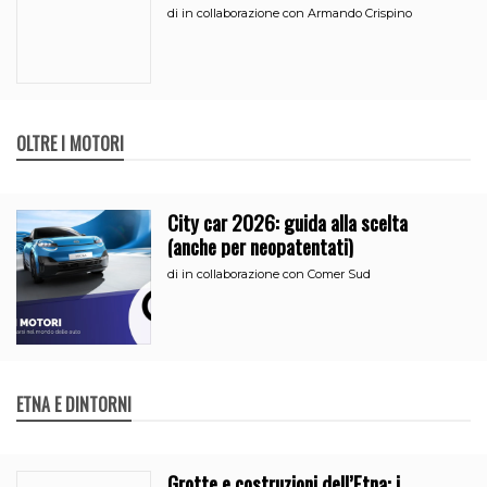
all’iperammortamento
di
in collaborazione con Armando Crispino
OLTRE I MOTORI
City car 2026: guida alla scelta
(anche per neopatentati)
di
in collaborazione con Comer Sud
ETNA E DINTORNI
Grotte e costruzioni dell’Etna: i