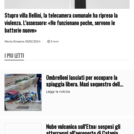
Stupro villa Bellini, la telecamera comunale ha ripreso la
violenza. L’assessore: «Ne funzionano poche, servono le
batterie nuove»
Marta Silvestre
05/02/2024
3 min
I PIÙ LETTI
Ombrelloni lasciati per occupare la
spiaggia libera. Maxi sequestro della
Guardia Costiera
Leggi la notizia
Nube vulcanica sull’Etna: sospesi gli
atterraggi all’aeroporto di Catania