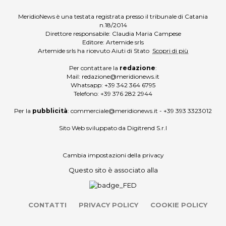
MeridioNews è una testata registrata presso il tribunale di Catania
n.18/2014
Direttore responsabile: Claudia Maria Campese
Editore: Artemide srls
Artemide srls ha ricevuto Aiuti di Stato
Scopri di più
Per contattare la
redazione
:
Mail:
redazione@meridionews.it
Whatsapp:
+39 342 364 6795
Telefono:
+39 376 282 2944
Per la
pubblicità
:
commerciale@meridionews.it
-
+39 393 3323012
Sito Web sviluppato da
Digitrend S.r.l
Cambia impostazioni della privacy
Questo sito è associato alla
CONTATTI
PRIVACY POLICY
COOKIE POLICY