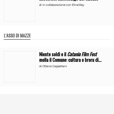
di
in collaborazione con EtnaWay
L`ASSO DI MAZZE
Niente soldi e il
Catania Film Fest
molla il Comune: cultura o broru di
ciciri?
di
Ottavio Cappellani