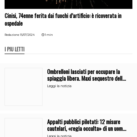
Cinisi, 74enne ferita dai fuochi d’artificio: è ricoverata in
ospedale
Redazione
15/07/2024
1 min
I PIÙ LETTI
Ombrelloni lasciati per occupare la
spiaggia libera. Maxi sequestro della
Guardia Costiera
Leggi la notizia
Appalti pubblici pilotati: 12 misure
cautelari, «regia occulta» di un uomo
vicino al clan
Leggi la notizia