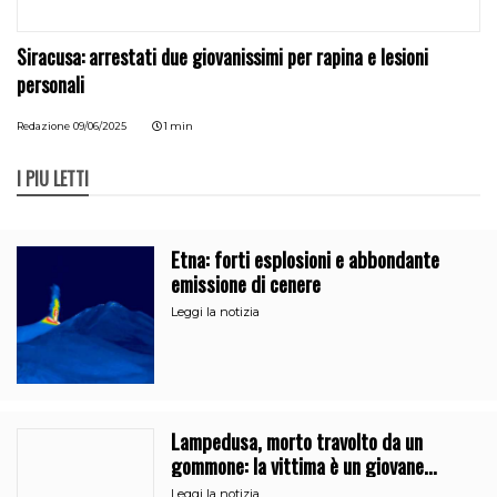
Siracusa: arrestati due giovanissimi per rapina e lesioni
personali
Redazione
09/06/2025
1 min
I PIÙ LETTI
Etna: forti esplosioni e abbondante
emissione di cenere
Leggi la notizia
Lampedusa, morto travolto da un
gommone: la vittima è un giovane
regista di Caltanissetta
Leggi la notizia