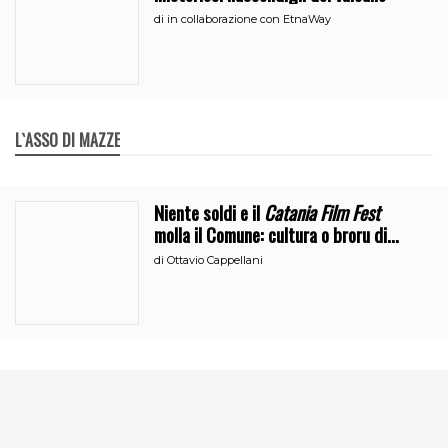
di
in collaborazione con EtnaWay
L`ASSO DI MAZZE
Niente soldi e il
Catania Film Fest
molla il Comune: cultura o broru di
ciciri?
di
Ottavio Cappellani