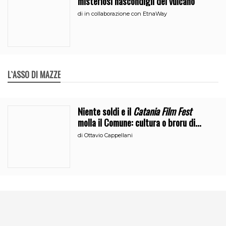
misteriosi nascondigli del vulcano
di
in collaborazione con EtnaWay
L`ASSO DI MAZZE
Niente soldi e il
Catania Film Fest
molla il Comune: cultura o broru di
ciciri?
di
Ottavio Cappellani