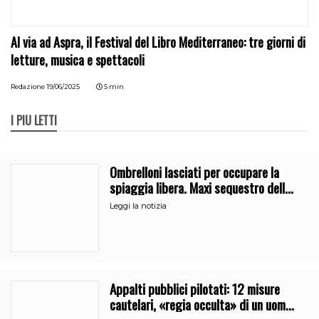
Al via ad Aspra, il Festival del Libro Mediterraneo: tre giorni di
letture, musica e spettacoli
Redazione
19/06/2025
5 min
I PIÙ LETTI
Ombrelloni lasciati per occupare la
spiaggia libera. Maxi sequestro della
Guardia Costiera
Leggi la notizia
Appalti pubblici pilotati: 12 misure
cautelari, «regia occulta» di un uomo