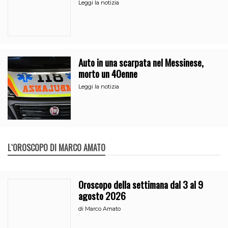
vicino al clan
Leggi la notizia
Auto in una scarpata nel Messinese,
morto un 40enne
Leggi la notizia
L`OROSCOPO DI MARCO AMATO
Oroscopo della settimana dal 3 al 9
agosto 2026
di
Marco Amato