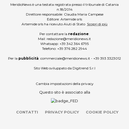
MeridioNews è una testata registrata presso il tribunale di Catania
n.18/2014
Direttore responsabile: Claudia Maria Campese
Editore: Artemide srls
Artemide srls ha ricevuto Aiuti di Stato
Scopri di più
Per contattare la
redazione
:
Mail:
redazione@meridionews.it
Whatsapp:
+39 342 364 6795
Telefono:
+39 376 282 2944
Per la
pubblicità
:
commerciale@meridionews.it
-
+39 393 3323012
Sito Web sviluppato da
Digitrend S.r.l
Cambia impostazioni della privacy
Questo sito è associato alla
CONTATTI
PRIVACY POLICY
COOKIE POLICY