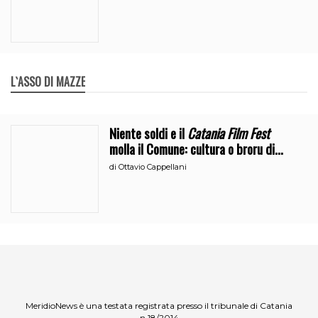
L`ASSO DI MAZZE
Niente soldi e il
Catania Film Fest
molla il Comune: cultura o broru di
ciciri?
di
Ottavio Cappellani
MeridioNews è una testata registrata presso il tribunale di Catania
n.18/2014