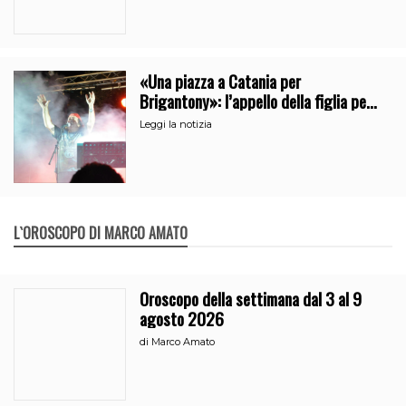
«Una piazza a Catania per
Brigantony»: l’appello della figlia per
la memoria del cantante popolare
Leggi la notizia
L`OROSCOPO DI MARCO AMATO
Oroscopo della settimana dal 3 al 9
agosto 2026
di
Marco Amato