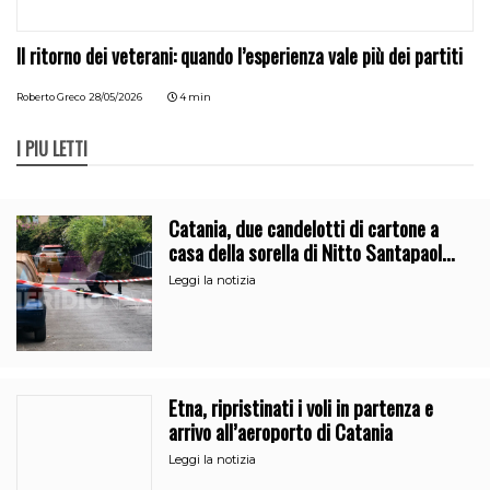
Il ritorno dei veterani: quando l’esperienza vale più dei partiti
Roberto Greco
28/05/2026
4 min
I PIÙ LETTI
Catania, due candelotti di cartone a
casa della sorella di Nitto Santapaola.
Le indagini
Leggi la notizia
Etna, ripristinati i voli in partenza e
arrivo all’aeroporto di Catania
Leggi la notizia